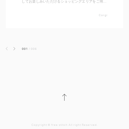
してお楽しみいただけるショッピングエリアをご用意
しております。 いただいたコメントと共に出店者を
ご紹介いたしますので事前にチェックしてください
Corgi
ね。 ※随時更新していきます
001
/
006
前へ
次へ
Copyright ©︎ free stitch All right Reserved.