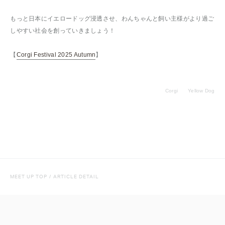
もっと日本にイエロードッグ浸透させ、わんちゃんと飼い主様がより過ご
しやすい社会を創っていきましょう！
【
Corgi Festival 2025 Autumn
】
Corgi
Yellow Dog
MEET UP TOP
/
ARTICLE DETAIL