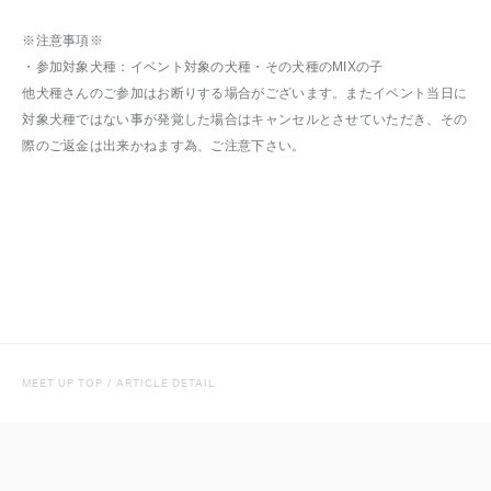
※注意事項※
・参加対象犬種：イベント対象の犬種・その犬種のMIXの子
他犬種さんのご参加はお断りする場合がございます。またイベント当日に
対象犬種ではない事が発覚した場合はキャンセルとさせていただき、その
際のご返金は出来かねます為、ご注意下さい。
MEET UP TOP
/
ARTICLE DETAIL