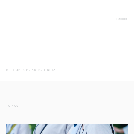
Papillon
MEET UP TOP
/
ARTICLE DETAIL
TOPICS