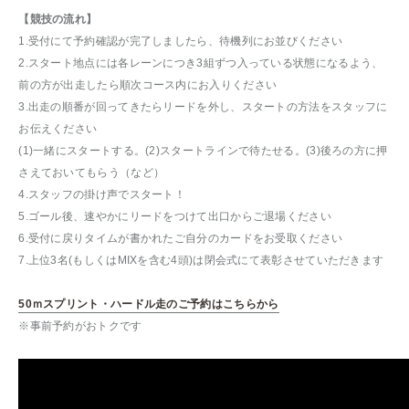
【競技の流れ】
1.受付にて予約確認が完了しましたら、待機列にお並びください
2.スタート地点には各レーンにつき3組ずつ入っている状態になるよう、
前の方が出走したら順次コース内にお入りください
3.出走の順番が回ってきたらリードを外し、スタートの方法をスタッフに
お伝えください
(1)一緒にスタートする。(2)スタートラインで待たせる。(3)後ろの方に押
さえておいてもらう（など）
4.スタッフの掛け声でスタート！
5.ゴール後、速やかにリードをつけて出口からご退場ください
6.受付に戻りタイムが書かれたご自分のカードをお受取ください
7.上位3名(もしくはMIXを含む4頭)は閉会式にて表彰させていただきます
50ｍスプリント・ハードル走のご予約はこちらから
※事前予約がおトクです