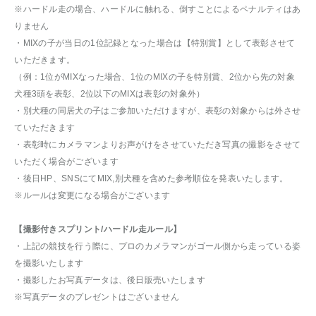
※ハードル走の場合、ハードルに触れる、倒すことによるペナルティはあ
りません
・MIXの子が当日の1位記録となった場合は【特別賞】として表彰させて
いただきます。
（例：1位がMIXなった場合、1位のMIXの子を特別賞、2位から先の対象
犬種3頭を表彰、2位以下のMIXは表彰の対象外）
・別犬種の同居犬の子はご参加いただけますが、表彰の対象からは外させ
ていただきます
・表彰時にカメラマンよりお声がけをさせていただき写真の撮影をさせて
いただく場合がございます
・後日HP、SNSにてMIX,別犬種を含めた参考順位を発表いたします。
※ルールは変更になる場合がございます
【撮影付きスプリント/ハードル走ルール】
・上記の競技を行う際に、プロのカメラマンがゴール側から走っている姿
を撮影いたします
・撮影したお写真データは、後日販売いたします
※写真データのプレゼントはございません