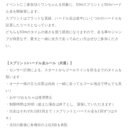
イベントにご参加頂くワンちゃんを対象に、50mスプリントと50mハード
ル走を開催致します。
スプリントはフラットな直線、ハードル走は途中にいくつかのハードルを
設置したコースとなっています。
どちらも50mのタイムの速さを競う競技になりますので、走る事やジャン
プが得意な子、愛犬と一緒に全力で走ってみたい方はぜひご参加くださ
い。
【スプリント/ハードル走ルール（共通）】
・センサー計測による、スタートからゴールラインを切るまでのタイムを
競います
・オーナー様の立ち位置は自由（一緒に走ってもゴール地点で呼んでも良
い）
・おやつ/おもちゃは使用禁止
・制限時間は30秒（超えた場合は終了とし、退場していただきます）
・出走はそれぞれ1頭1回まで（スプリントとハードル走を1回ずつはＯ
Ｋ）
・当日の最後に各種目の上位3頭を表彰