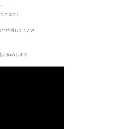
い
だきます)
まで待機してくださ
をお勧めします