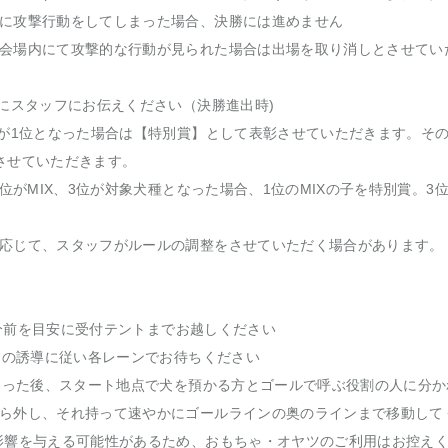
に攻撃行動をしてしまった場合、決勝には進めません
会場内にて攻撃的な行動が見られた場合は出場を取り消しとさせてい
時にスタッフにお伝えください（決勝進出時)
子が1位となった場合は【特別賞】として表彰させていただきます。そ
させていただきます。
2位がMIX、3位が対象犬種となった場合、1位のMIXの子を特別賞。
応じて、スタッフがルールの調整をさせていただく場合があります。
10分前を目安に受付テントまでお越しください
ッフの誘導に従い各レーンでお待ちください
終わった後、スタート地点で犬を預かる方とゴールで呼ぶ役割の人に分
ら外し、それ持って速やかにゴールラインの奥のラインまで移動して
影響を与える可能性があるため、おもちゃ・オヤツのご利用はお控えく