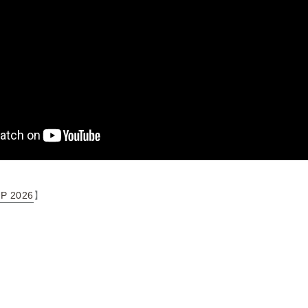
UP 2026
】