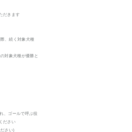
ただきます
の際、続く対象犬種
3位の対象犬種が優勝と
かれ、ゴールで呼ぶ役
ください
ださい)