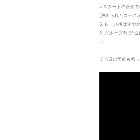
4.スタートの合図
(決められたコース
5. レース後は速
6. グループ内で
い
※当日の予約も承っ