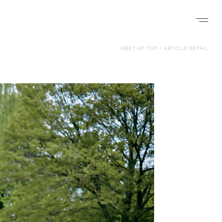
ナビゲー
MEET UP TOP
/
ARTICLE DETAIL