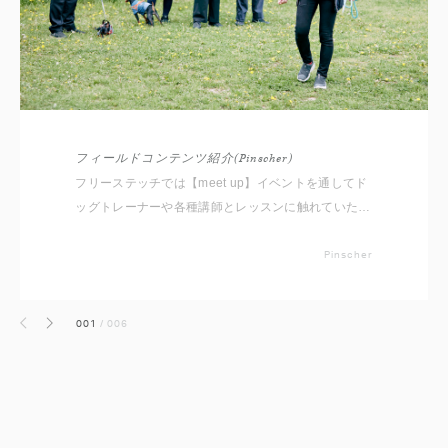
フィールドコンテンツ紹介(Pinscher)
フリーステッチでは【meet up】イベントを通してド
ッグトレーナーや各種講師とレッスンに触れていただ
くため4種類のセミナーやレッスンをご用意しており
ます。 1.お悩み行動：吠える、ひっぱる等、改善して
Pinscher
いきたいこと 2.コマンドトレーニング：まって、おい
で等の練習や応用 3.知っておきたい事：お散歩、マッ
001
/
006
サージ、犬の気持ち体験 4.ステップアップ：アジリテ
前へ
次へ
ィ、ノーズワーク、ダンス 等 各項目は入門編にあ
たる簡単な内容となっておりますので、レッスンが初
めての方もお気軽にご参加ください。 本イベントを
通して新しい出会い・発見をしていただけると幸いで
す。