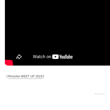
【
Pinscher MEET UP 2026
】
Pinscher