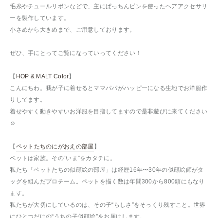
毛糸やチュールリボンなどで、主にぱっちんピンを使ったヘアアクセサリ
ーを製作しています。
小さめから大きめまで、ご用意しております。
ぜひ、手にとってご覧になっていってください！
【
HOP & MALT Color
】
こんにちわ。我が子に着せるとママパパがハッピーになる生地でお洋服作
りしてます。
着せやすく動きやすいお洋服を目指してますので是非遊びに来てください
☺︎
【
ペットたちのにがおえの部屋
】
ペットは家族。その“いま”をカタチに。
私たち「ペットたちの似顔絵の部屋」は経歴16年〜30年の似顔絵師がタ
ッグを組んだプロチーム。ペットを描く数は年間300から800頭にもなり
ます。
私たちが大切にしているのは、その子“らしさ”をそっくり残すこと。世界
にひとつだけの“うちの子似顔絵”をお届けします。