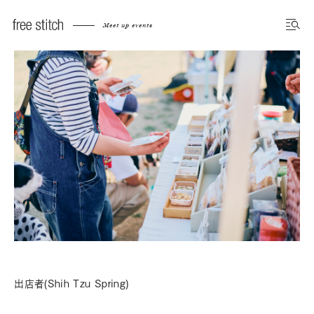
Meet up events
出店者(Shih Tzu Spring)