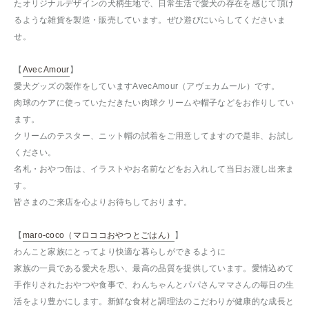
たオリジナルデザインの犬柄生地で、日常生活で愛犬の存在を感じて頂け
るような雑貨を製造・販売しています。ぜひ遊びにいらしてくださいま
せ。
【
Avec Amour
】
愛犬グッズの製作をしていますAvecAmour（アヴェカムール）です。
肉球のケアに使っていただきたい肉球クリームや帽子などをお作りしてい
ます。
クリームのテスター、ニット帽の試着をご用意してますので是非、お試し
ください。
名札・おやつ缶は、イラストやお名前などをお入れして当日お渡し出来ま
す。
皆さまのご来店を心よりお待ちしております。
【
maro-coco（マロココおやつとごはん）
】
わんこと家族にとってより快適な暮らしができるように
家族の一員である愛犬を思い、最高の品質を提供しています。愛情込めて
手作りされたおやつや食事で、わんちゃんとパパさんママさんの毎日の生
活をより豊かにします。新鮮な食材と調理法のこだわりが健康的な成長と