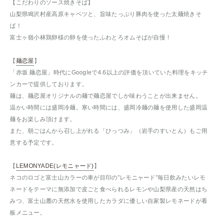
【こだわりのソース焼きそば】
山梨県鳴沢村産高原キャベツと、旨味たっぷり豚肉を使った太麺焼きそ
ば！
富士ヶ嶺小林鶏卵様の卵を使ったふわとろオムそばが自慢！
【
麺恋屋
】
「赤坂 麺恋屋」時代にGoogleで4.6以上の評価を頂いていた料理をキッチ
ンカーで提供しております。
麺は、麺恋屋オリジナルの麺で麺恋屋でしか味わうことが出来ません。
温かい時間には盛岡冷麺。寒い時間には、盛岡冷麺の麺を使用した盛岡温
麺をお楽しみ頂けます。
また、朝ごはんから召し上がれる「ひっつみ」（岩手のすいとん）もご用
意する予定です。
【
LEMONYADE(レモニャード)
】
ネコのロゴと富士山カラーの車が目印の”レモニャード”毎日飲みたいレモ
ネードをテーマに無添加で皮ごと食べられるレモンや山梨県産の天然はち
みつ、富士山麓の天然水を使用したカラダに優しい自家製レモネードが看
板メニュー。