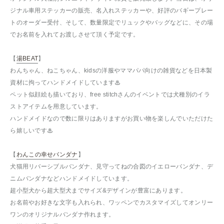
ジナル車用ステッカーの販売、名入れステッカーや、好評のバギープレー
トのオーダー受付、そして、数量限定でリュックやバッグなどに、その場
でお名前を入れてお渡しさせて頂く予定です。
【
湯BEAT
】
わんちゃん、ねこちゃん、kidsの洋服やママパパ向けの雑貨などを日本製
資材に拘ってハンドメイドしています♨
ペット似顔絵も描いており、free stitchさんのイベントでは犬種別のイラ
ストアイテムを用意しています。
ハンドメイドなので数に限りはありますがお買い物を楽しんでいただけた
ら嬉しいです♨
【
わんこの幸せバンダナ
】
犬猫用リバーシブルバンダナ、見守ってねの合図のイエローバンダナ、デ
ニムバンダナなどハンドメイドしています。
超小型犬から超大型犬までサイズ&デザインが豊富にあります。
お名前やお好きな文字も入れられ、ワッペンでカスタマイズしてオンリー
ワンのオリジナルバンダナ作れます。