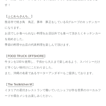
す！
【
ふじわらさんち。
】
熊谷市で焼き鳥 鳥正、豚串 豚正をしているGグループのキッチンカー
になります。
お店でしか食べられない料理をお店以外でも食べて頂きたくキッチンカー
を始めました。
季節の料理やお店の代表料理を楽しんで頂けます。
【
FOOD TRUCK OFFSHORE
】
牛タンを100％使用し、子供から大人まで楽しめるよう、スパイシーだけ
ど辛くない味付けにこだわりました。
また、沖縄の名産であるサーターアンダギーもご提供しております。
【
The Testkitchen M
】
イタリアの星付きレストランで働いていたシェフが作る世界のローカルフ
ードや屋台メシをお楽しみください。