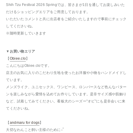
Shih Tzu Festival 2026 Springでは、皆さまが1日を通してお楽しみいた
だけるショッピングエリアをご用意しております。
いただいたコメントと共に出店者をご紹介いたしますので事前にチェック
してくださいね。
※随時更新していきます
▼お買い物エリア
【
Obiee.clo
】
こんにちはObiee.cloです。
店主のお気に入りのこだわり生地を使ったお洋服や小物をハンドメイドし
ています。
メンズライク、ユニセックス、ワンピース、ロンパースなど色んなパター
ンを楽しみながら愛情を込めてお作りしています。是非サイズ感や肌触り
など、試着してみてください。看板犬のシーズー”オビ”にも是非会いに来
てくださいね。
【
andmaru for dogs
】
大切なわんこと飼い主様のために‧‧˚