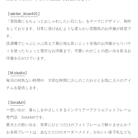
【
atelier_blue401
】
『普段着にもちょっとおしゃれしたい日にも』をテーマにデザイン、制作
をしております。日常に溶け込むような柔らかい雰囲気のお洋服が得意で
す。
洗濯機でじゃぶじゃぶ洗えて着心地も良いニット生地のお洋服からリバテ
ィを使ったちょっと贅沢なお洋服まで。可愛いわがことの思い出を彩るお
洋服を心がけています。
【
M.studio
】
毎日の何気ない時間や、大切な時間に少しのこだわりとお気に入りのアイ
テムを提供します。
【
Sorafull
】
ー想い出が、暮らしをやさしくするインテリアーアクリルフォトフレーム
専門店 Sorafullです。
愛犬との想い出を、世界にひとつだけのフォトフレームで飾りませんか？
お名前プレートは、あなただけのオーダーメイド。かわいい迷子札なども