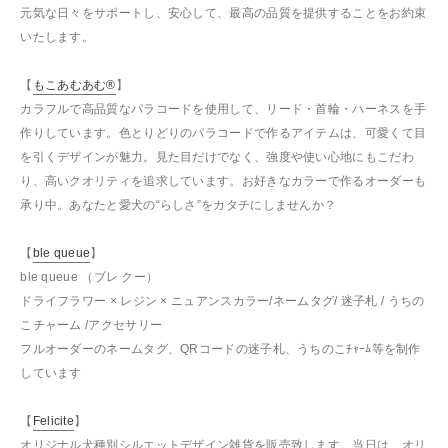
元気な日々をサポートし、安心して、最高の品質を提供することをお約束
いたします。
【
もこあむあむ®︎
】
カラフルで高品質なパラコードを使用して、リード・首輪・ハーネスを手
作りしています。色とりどりのパラコードで作るアイテムは、可愛くて目
を引くデザインが魅力。見た目だけでなく、強度や使い心地にもこだわ
り、高いクオリティを追求しています。お好きなカラーで作るオーダーも
承り中。あなたと愛犬の“らしさ”をカタチにしませんか？
【
ble queue
】
ble queue （ブレ クー）
ドライフラワー × レジン × ニュアンスカラー/ネームタグ/ 迷子札 / うちの
こチャーム /アクセサリー
フルオーダーのネームタグ、QRコードの迷子札、うちのこﾁｬｰﾑ等を制作
しています
【
Felicite
】
オリジナル犬種別シルエットデザイン雑貨を販売致します。当日は、オリ