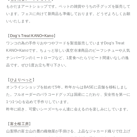
もかだまアートショップです。ペットの雑貨やうちの子グッズを販売して
います。フェスに向けて新商品も準備しております。どうぞよろしくお願
いいたします。
【
Dog’s Treat KANO×Kano
】
ワンコの為の手作りおやつやフードを製造販売していますDog’s Treat
KANO×Kanoです。ちょっと珍しい真空冷凍商品のビーフシチューや人気
ナンバーワンのミートローフなど、1度食べたらリピート間違いなしの逸
品です。ぜひ1度お立ち寄り下さい。
【
ひよりぺっと
】
オンラインショップを始めて5年。昨年からはBASEに店舗を移転しまし
た。フルオーダーのパラコードグッズは国産にこだわり、安全性を第一に
1つ1つ心を込めて手作りしています。
昨年に続き、可愛いシーズーちゃん達に会えるのを楽しみにしています。
【
富士桜工房
】
山梨県の富士山の麓の織物屋が手掛ける、上品なジャカード織りで仕上げ