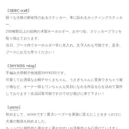
【
GEBC craft
】
様々な犬種の耐候性のあるステッカー、車に貼れるカッティングステッカ
ー、
200種類以上の絵柄の木製キーホルダー、おやつ缶、スリッカーブラシを
取り揃えております。
当日、ブース内でキーホルダー等に名入れ、文字入れも可能です。是非、
ブースにお立ち寄りください！
【
SHYKISS +dog
】
手編み犬用帽子他雑貨SHYKISSです。
可愛くてお洒落なお帽子やくまちゃん、うさぎちゃんに変身できちゃう被
り物など、オーナー様もワンちゃんも笑顔になれる作品を心を込めて製作
しております！全品試着可能ですのでぜひ遊びに来て下さい！
【
unino
】
初めまして、uninoです！愛犬シーズーを家族に迎えたことをきっかけに
犬服の勉強を始めました。
ちょっぴり個性的な着やすく着せやすいお洋服作りを心掛けています♪