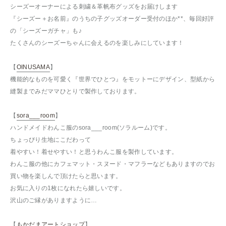
シーズーオーナーによる刺繍＆革帆布グッズをお届けします
『シーズー＋お名前』のうちの子グッズオーダー受付のほか**、毎回好評
の「シーズーガチャ」も♪
たくさんのシーズーちゃんに会えるのを楽しみにしています！
【
OINUSAMA
】
機能的なものを可愛く『世界でひとつ』をモットーにデザイン、型紙から
縫製までみだママひとりで製作しております。
【
sora___room
】
ハンドメイドわんこ服のsora___room(ソラルーム)です。
ちょっぴり生地にこだわって
着やすい！着せやすい！と思うわんこ服を製作しています。
わんこ服の他にカフェマット・スヌード・マフラーなどもありますのでお
買い物を楽しんで頂けたらと思います。
お気に入りの1枚になれたら嬉しいです。
沢山のご縁がありますように…
【
もかだまアートショップ
】