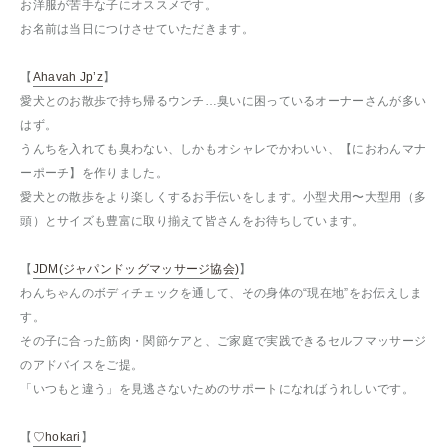
お洋服が苦手な子にオススメです。
お名前は当日につけさせていただきます。
【
Ahavah Jp’z
】
愛犬とのお散歩で持ち帰るウンチ…臭いに困っているオーナーさんが多い
はず。
うんちを入れても臭わない、しかもオシャレでかわいい、【におわんマナ
ーポーチ】を作りました。
愛犬との散歩をより楽しくするお手伝いをします。小型犬用〜大型用（多
頭）とサイズも豊富に取り揃えて皆さんをお待ちしています。
【
JDM(ジャパンドッグマッサージ協会)
】
わんちゃんのボディチェックを通して、その身体の“現在地”をお伝えしま
す。
その子に合った筋肉・関節ケアと、ご家庭で実践できるセルフマッサージ
のアドバイスをご提。
「いつもと違う」を見逃さないためのサポートになればうれしいです。
【
♡hokari
】