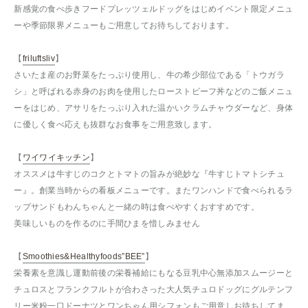
新感覚の食べ歩きフードプレッツェルドッグをはじめイベント限定メニュ
ーや季節限界メニューもご用意してお待ちしております。
【
friluftsliv
】
さいたま産のお野菜をたっぷり使用し、牛の希少部位である「トウガラ
シ」と呼ばれる赤身のお肉を使用したローストビーフ丼などのご飯メニュ
ーをはじめ、アサリをたっぷり入れた温かいクラムチャウダーなど、身体
に優しく食べ応えも抜群なお食事をご用意致します。
【
ワイワイキッチン
】
オススメは牛すじのコクとトマトの旨みが絶妙な『牛すじトマトシチュ
ー』。創業当時からの看板メニューです。またワンハンドで食べられるラ
ップサンドもわんちゃんと一緒の時は食べやすくおすすめです。
美味しいものを作るのに手間ひまを惜しみません
【
Smoothies&Healthyfoods”BEE”
】
栄養素を意識し運動前後の栄養補給にもなる豆乳中心無添加スムージーと
チュロスとフランクフルトが合わさった大人気チュロドッグにグルテンフ
リー米粉一口ドーナツとワンちゃん用シフォンもご用意しお待ちしてま