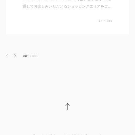
通してお楽しみいただけるショッピングエリアをご用
意しております。 いただいたコメントと共に出店者
をご紹介いたしますので事前にチェックしてください
Shih Tzu
ね。 ※随時更新していきます
001
/
006
前へ
次へ