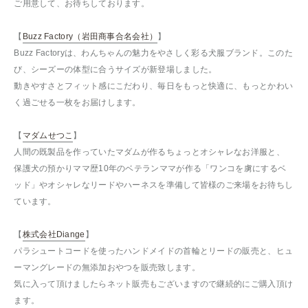
ご用意して、お待ちしております。
【
Buzz Factory（岩田商事合名会社）
】
Buzz Factoryは、わんちゃんの魅力をやさしく彩る犬服ブランド。このた
び、シーズーの体型に合うサイズが新登場しました。
動きやすさとフィット感にこだわり、毎日をもっと快適に、もっとかわい
く過ごせる一枚をお届けします。
【
マダムせつこ
】
人間の既製品を作っていたマダムが作るちょっとオシャレなお洋服と、
保護犬の預かりママ歴10年のベテランママが作る「ワンコを虜にするベ
ッド」やオシャレなリードやハーネスを準備して皆様のご来場をお待ちし
ています。
【
株式会社Diange
】
パラシュートコードを使ったハンドメイドの首輪とリードの販売と、ヒュ
ーマングレードの無添加おやつを販売致します。
気に入って頂けましたらネット販売もございますので継続的にご購入頂け
ます。