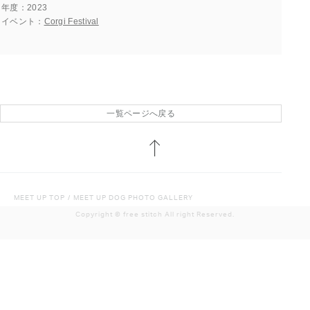
年度
2023
イベント
Corgi Festival
一覧ページへ戻る
MEET UP TOP
/
MEET UP DOG PHOTO GALLERY
Copyright ©︎ free stitch All right Reserved.