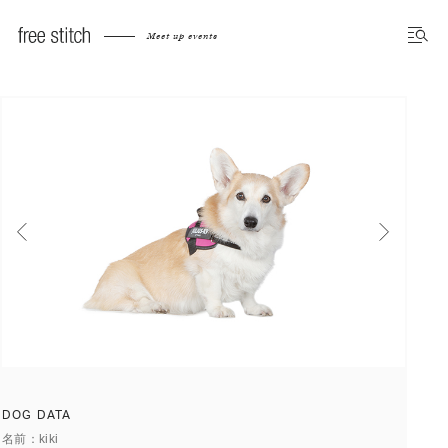
Meet up dog photo gallery
Meet up events
前へ
次へ
DOG DATA
名前
kiki