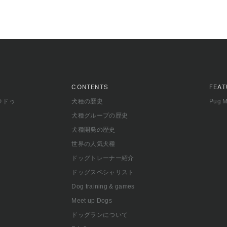
CONTENTS
FEAT
ラドゥ
犬種の歴史
Pug 
犬種グループの歴史
犬種開発の歴史
世界の人気犬種
ドッグトレーナー紹介
ドッグスペシャリスト
Dog training & games
Meet up Dogs
ドッグランについて