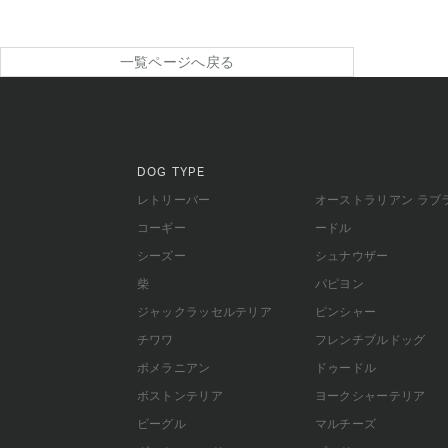
一覧ページへ戻る
DOG TYPE
レトリーバー
オーストラリアン ラブ
コーギー
ードル
シーズー
シュナウザー
柴
パピヨン
ジャックラッセルテリア
ピンシャー
チワワ
フレンチブルドッグ
ポメラニアン
ドゥードル
ボストンテリア
ヨークシャーテリア
ビーグル
マルチーズ