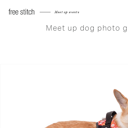
Meet up events
Meet up dog photo g
へ