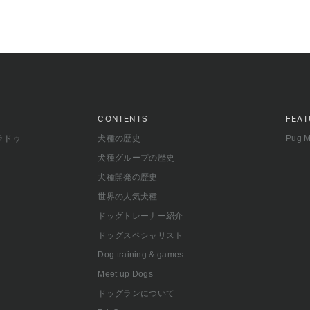
CONTENTS
FEAT
ラドゥ
犬種の歴史
Pug 
犬種グループの歴史
犬種開発の歴史
世界の人気犬種
ドッグトレーナー紹介
ドッグスペシャリスト
Dog training & games
Meet up Dogs
ドッグランについて