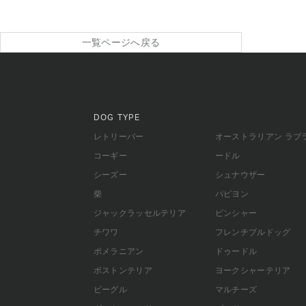
一覧ページへ戻る
DOG TYPE
レトリーバー
オーストラリアン ラブ
コーギー
ードル
シーズー
シュナウザー
柴
パピヨン
ジャックラッセルテリア
ピンシャー
チワワ
フレンチブルドッグ
ポメラニアン
ドゥードル
ボストンテリア
ヨークシャーテリア
ビーグル
マルチーズ