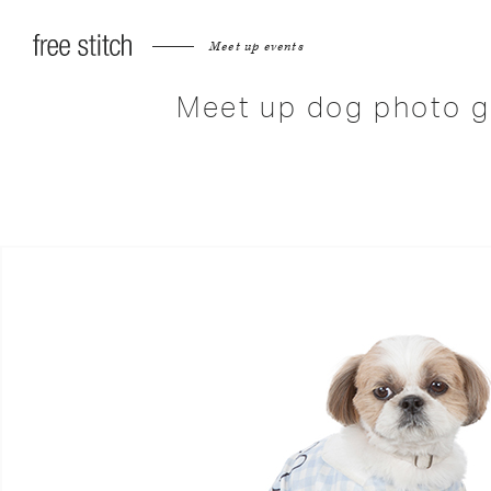
Meet up events
Meet up dog photo g
へ