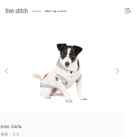
Meet up dog photo gallery
Meet up events
前へ
次へ
DOG DATA
名前
ココ