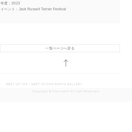
年度
2023
イベント
Jack Russell Terrier Festival
一覧ページへ戻る
MEET UP TOP
/
MEET UP DOG PHOTO GALLERY
Copyright ©︎ free stitch All right Reserved.