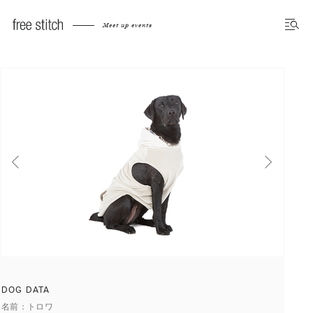
Meet up dog photo gallery
Meet up events
前へ
次へ
DOG DATA
名前
トロワ