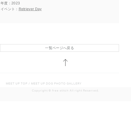
年度
2023
イベント
Retriever Day
一覧ページへ戻る
MEET UP TOP
/
MEET UP DOG PHOTO GALLERY
Copyright ©︎ free stitch All right Reserved.