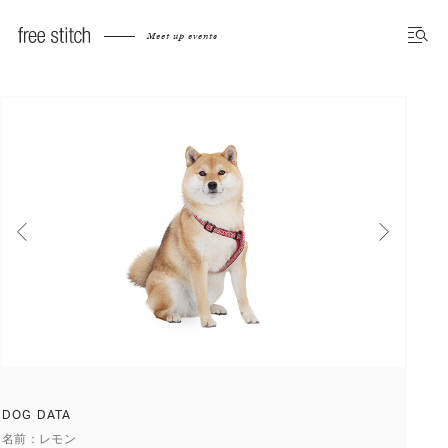
Meet up dog photo gallery
Meet up events
前へ
次へ
DOG DATA
名前
レモン