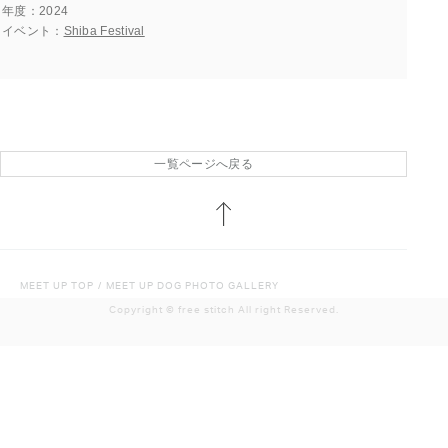
年度
2024
イベント
Shiba Festival
一覧ページへ戻る
MEET UP TOP
/
MEET UP DOG PHOTO GALLERY
Copyright ©︎ free stitch All right Reserved.