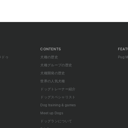
CONTENTS
FEAT
ラドゥ
犬種の歴史
Pug 
犬種グループの歴史
犬種開発の歴史
世界の人気犬種
ドッグトレーナー紹介
ドッグスペシャリスト
Dog training & games
Meet up Dogs
ドッグランについて