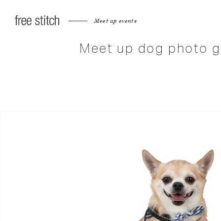
Meet up events
Meet up dog photo g
へ