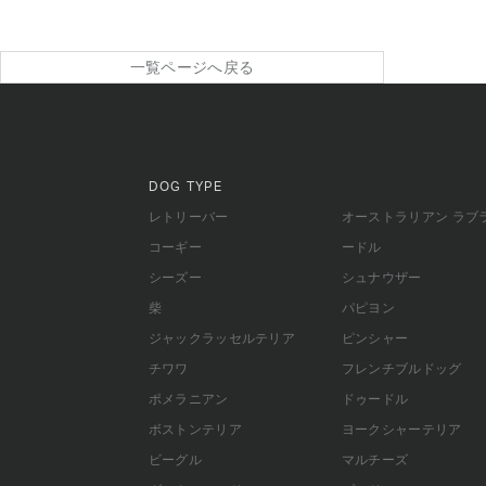
一覧ページへ戻る
DOG TYPE
レトリーバー
オーストラリアン ラブ
コーギー
ードル
シーズー
シュナウザー
柴
パピヨン
ジャックラッセルテリア
ピンシャー
チワワ
フレンチブルドッグ
ポメラニアン
ドゥードル
ボストンテリア
ヨークシャーテリア
ビーグル
マルチーズ