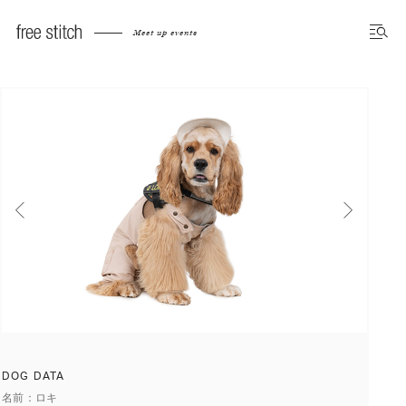
Meet up dog photo gallery
Meet up events
前へ
次へ
DOG DATA
名前
ロキ