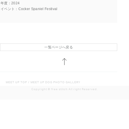
年度
2024
イベント
Cocker Spaniel Festival
一覧ページへ戻る
MEET UP TOP
/
MEET UP DOG PHOTO GALLERY
Copyright ©︎ free stitch All right Reserved.