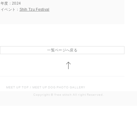
年度
2024
イベント
Shih Tzu Festival
一覧ページへ戻る
MEET UP TOP
/
MEET UP DOG PHOTO GALLERY
Copyright ©︎ free stitch All right Reserved.