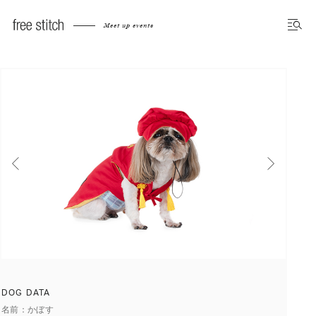
Meet up dog photo gallery
Meet up events
前へ
次へ
DOG DATA
名前
かぼす