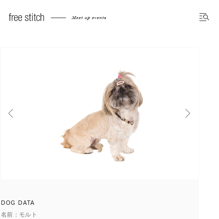
Meet up dog photo gallery
Meet up events
前へ
次へ
DOG DATA
名前
モルト