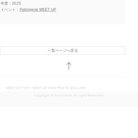
年度
2025
イベント
Pekingese MEET UP
一覧ページへ戻る
MEET UP TOP
/
MEET UP DOG PHOTO GALLERY
Copyright ©︎ free stitch All right Reserved.