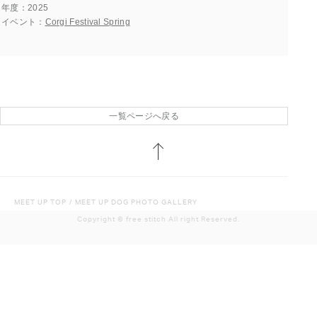
年度
2025
イベント
Corgi Festival Spring
一覧ページへ戻る
MEET UP TOP
/
MEET UP DOG PHOTO GALLERY
Copyright ©︎ free stitch All right Reserved.