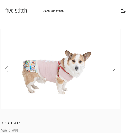
Meet up dog photo gallery
Meet up events
前へ
次へ
DOG DATA
名前
陽那