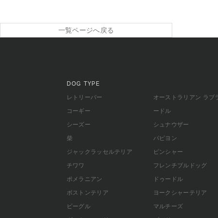
一覧ページへ戻る
DOG TYPE
レトリーバー
オーストラリアン ラブ
コーギー
ードル
シーズー
シュナウザー
柴
パピヨン
ジャックラッセルテリア
ピンシャー
チワワ
フレンチブルドッグ
ポメラニアン
ドゥードル
ボストンテリア
ヨークシャーテリア
ビーグル
マルチーズ