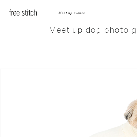
Meet up events
Meet up dog photo g
へ