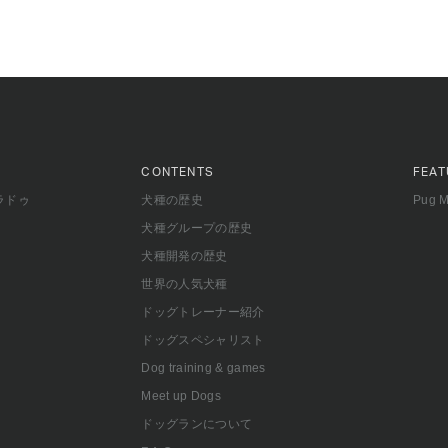
CONTENTS
FEAT
ラドゥ
犬種の歴史
Pug 
犬種グループの歴史
犬種開発の歴史
世界の人気犬種
ドッグトレーナー紹介
ドッグスペシャリスト
Dog training & games
Meet up Dogs
ドッグランについて