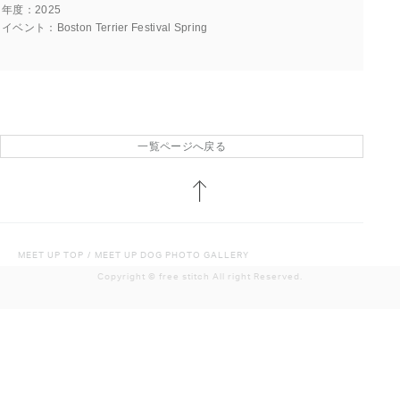
年度
2025
イベント
Boston Terrier Festival Spring
一覧ページへ戻る
MEET UP TOP
/
MEET UP DOG PHOTO GALLERY
Copyright ©︎ free stitch All right Reserved.