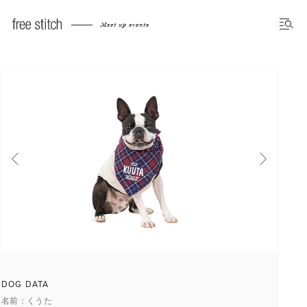
Meet up dog photo gallery
Meet up events
前へ
次へ
DOG DATA
名前
くうた