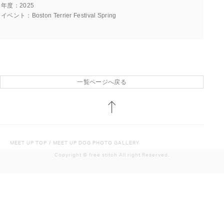
年度
2025
イベント
Boston Terrier Festival Spring
一覧ページへ戻る
MEET UP TOP
/
MEET UP DOG PHOTO GALLERY
Copyright ©︎ free stitch All right Reserved.