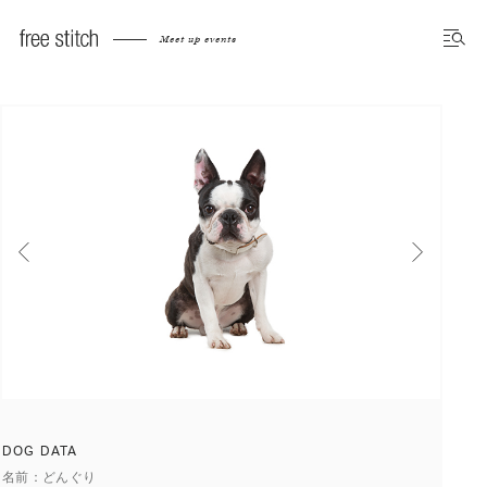
Meet up dog photo gallery
Meet up events
前へ
次へ
DOG DATA
名前
どんぐり