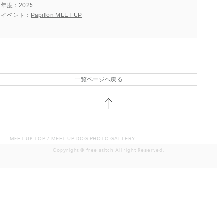
年度
2025
イベント
Papillon MEET UP
一覧ページへ戻る
MEET UP TOP
/
MEET UP DOG PHOTO GALLERY
Copyright ©︎ free stitch All right Reserved.