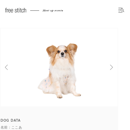
Meet up dog photo gallery
Meet up events
前へ
次へ
DOG DATA
名前
ここあ