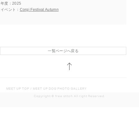
年度
2025
イベント
Corgi Festival Autumn
一覧ページへ戻る
MEET UP TOP
/
MEET UP DOG PHOTO GALLERY
Copyright ©︎ free stitch All right Reserved.