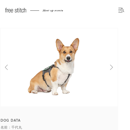
Meet up dog photo gallery
Meet up events
前へ
次へ
DOG DATA
名前
千代丸