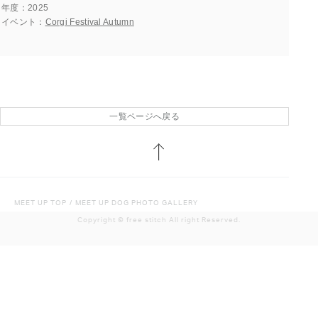
年度
2025
イベント
Corgi Festival Autumn
一覧ページへ戻る
MEET UP TOP
/
MEET UP DOG PHOTO GALLERY
Copyright ©︎ free stitch All right Reserved.