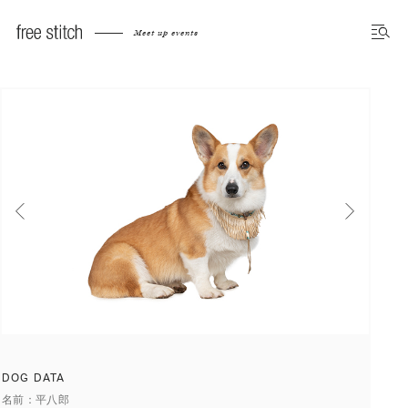
Meet up dog photo gallery
Meet up events
前へ
次へ
DOG DATA
名前
平八郎