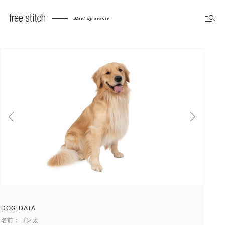
Meet up dog photo gallery
Meet up events
前へ
次へ
DOG DATA
名前
ゴン太