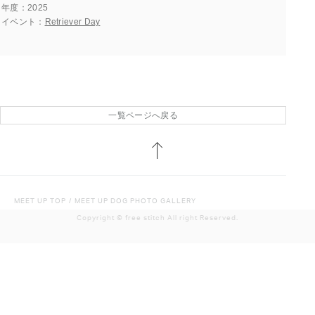
年度
2025
イベント
Retriever Day
一覧ページへ戻る
MEET UP TOP
/
MEET UP DOG PHOTO GALLERY
Copyright ©︎ free stitch All right Reserved.