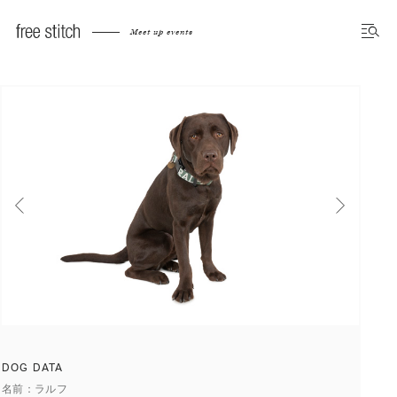
Meet up dog photo gallery
Meet up events
前へ
次へ
DOG DATA
名前
ラルフ