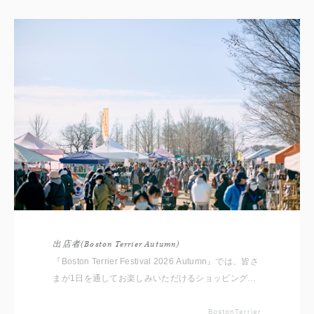
出店者(Boston Terrier Autumn)
『Boston Terrier Festival 2026 Autumn』では、皆さ
まが1日を通してお楽しみいただけるショッピングエ
リアをご用意しております。 いただいたコメントと
共に出店者をご紹介いたしますので事前にチェックし
BostonTerrier