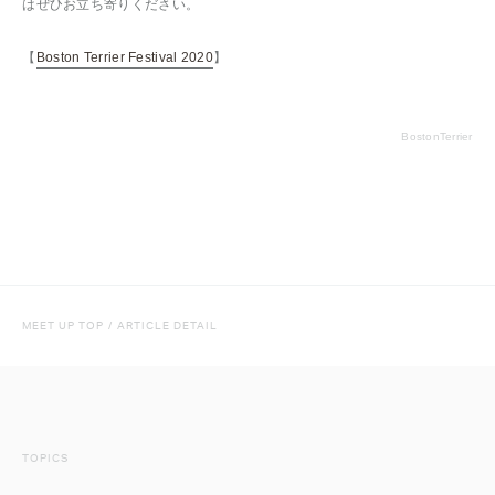
はぜひお立ち寄りください。
【
Boston Terrier Festival 2020
】
BostonTerrier
MEET UP TOP
/
ARTICLE DETAIL
TOPICS