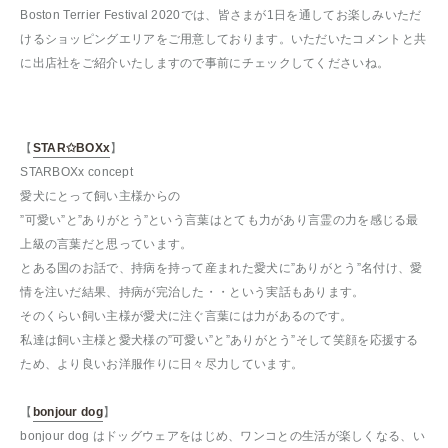
Boston Terrier Festival 2020では、皆さまが1日を通してお楽しみいただ
けるショッピングエリアをご用意しております。いただいたコメントと共
に出店社をご紹介いたしますので事前にチェックしてくださいね。
【
STAR✩BOXx
】
STARBOXx concept
愛犬にとって飼い主様からの
”可愛い”と”ありがとう”という言葉はとても力があり言霊の力を感じる最
上級の言葉だと思っています。
とある国のお話で、持病を持って産まれた愛犬に”ありがとう”名付け、愛
情を注いだ結果、持病が完治した・・という実話もあります。
そのくらい飼い主様が愛犬に注ぐ言葉には力があるのです。
私達は飼い主様と愛犬様の”可愛い”と”ありがとう”そして笑顔を応援する
ため、より良いお洋服作りに日々尽力しています。
【
bonjour dog
】
bonjour dog はドッグウェアをはじめ、ワンコとの生活が楽しくなる、い