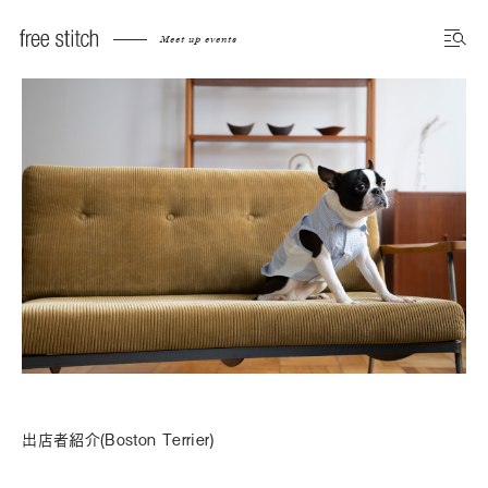
Meet up events
出店者紹介(Boston Terrier)