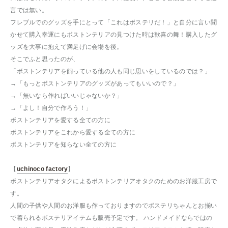
言では無い。
フレブルでのグッズを手にとって「これはボステリだ！」と自分に言い聞
かせて購入幸運にもボストンテリアの見つけた時は歓喜の舞！購入したグ
ッズを大事に抱えて満足げに会場を後。
そこでふと思ったのが、
「ボストンテリアを飼っている他の人も同じ思いをしているのでは？」
→「もっとボストンテリアのグッズがあってもいいので？」
→「無いなら作ればいいじゃないか？」
→「よし！自分で作ろう！」
ボストンテリアを愛する全ての方に
ボストンテリアをこれから愛する全ての方に
ボストンテリアを知らない全ての方に
【
uchinoco factory
】
ボストンテリアオタクによるボストンテリアオタクのためのお洋服工房で
す。
人間の子供や人間のお洋服も作っておりますのでボステリちゃんとお揃い
で着られるボステリアイテムも販売予定です。 ハンドメイドならではの