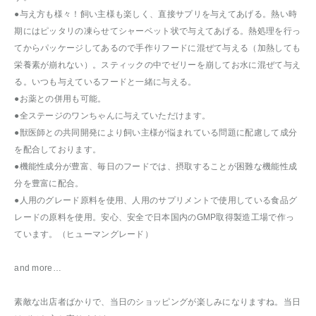
●与え方も様々！飼い主様も楽しく、直接サプリを与えてあげる。熱い時
期にはピッタリの凍らせてシャーベット状で与えてあげる。熱処理を行っ
てからパッケージしてあるので手作りフードに混ぜて与える（加熱しても
栄養素が崩れない）。スティックの中でゼリーを崩してお水に混ぜて与え
る。いつも与えているフードと一緒に与える。
●お薬との併用も可能。
●全ステージのワンちゃんに与えていただけます。
●獣医師との共同開発により飼い主様が悩まれている問題に配慮して成分
を配合しております。
●機能性成分が豊富、毎日のフードでは、摂取することが困難な機能性成
分を豊富に配合。
●人用のグレード原料を使用、人用のサプリメントで使用している食品グ
レードの原料を使用。安心、安全で日本国内のGMP取得製造工場で作っ
ています。（ヒューマングレード）
and more…
素敵な出店者ばかりで、当日のショッピングが楽しみになりますね。当日