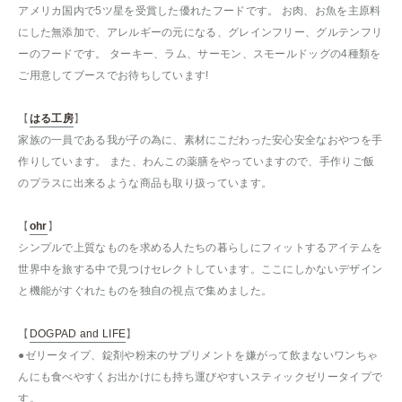
アメリカ国内で5ツ星を受賞した優れたフードです。 お肉、お魚を主原料
にした無添加で、アレルギーの元になる、グレインフリー、グルテンフリ
ーのフードです。 ターキー、ラム、サーモン、スモールドッグの4種類を
ご用意してブースでお待ちしています!
【
はる工房
】
家族の一員である我が子の為に、素材にこだわった安心安全なおやつを手
作りしています。 また、わんこの薬膳をやっていますので、手作りご飯
のプラスに出来るような商品も取り扱っています。
【
ohr
】
シンプルで上質なものを求める人たちの暮らしにフィットするアイテムを
世界中を旅する中で見つけセレクトしています。ここにしかないデザイン
と機能がすぐれたものを独自の視点で集めました。
【
DOGPAD and LIFE
】
●ゼリータイプ、錠剤や粉末のサプリメントを嫌がって飲まないワンちゃ
んにも食べやすくお出かけにも持ち運びやすいスティックゼリータイプで
す。