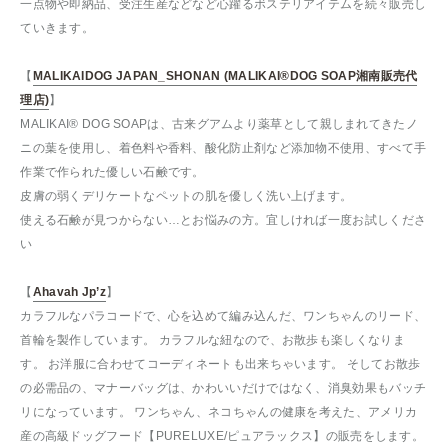
一点物や即納品、受注生産などなど心躍るボステリアイテムを続々販売し
ていきます。
【
MALIKAIDOG JAPAN_SHONAN (MALIKAI®︎DOG SOAP湘南販売代
理店)
】
MALIKAI® DOG SOAPは、古来グアムより薬草として親しまれてきたノ
ニの葉を使用し、着色料や香料、酸化防止剤など添加物不使用、すべて手
作業で作られた優しい石鹸です。
皮膚の弱くデリケートなペットの肌を優しく洗い上げます。
使える石鹸が見つからない…とお悩みの方。宜しければ一度お試しくださ
い
【
Ahavah Jp’z
】
カラフルなパラコードで、心を込めて編み込んだ、ワンちゃんのリード、
首輪を製作しています。 カラフルな紐なので、お散歩も楽しくなりま
す。 お洋服に合わせてコーディネートも出来ちゃいます。 そしてお散歩
の必需品の、マナーバッグは、かわいいだけではなく、消臭効果もバッチ
リになっています。 ワンちゃん、ネコちゃんの健康を考えた、アメリカ
産の高級ドッグフード【PURELUXE/ピュアラックス】の販売をします。