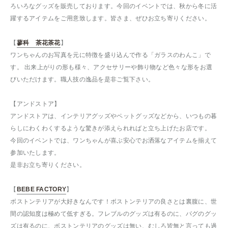
ろいろなグッズを販売しております。今回のイベントでは、秋から冬に活
躍するアイテムをご用意致します。皆さま、ぜひお立ち寄りください。
【
蓼科 茶花茶花
】
ワンちゃんのお写真を元に特徴を盛り込んで作る「ガラスのわんこ」で
す。 出来上がりの形も様々、アクセサリーや飾り物など色々な形をお選
びいただけます。職人技の逸品を是非ご覧下さい。
【アンドストア】
アンドストアは、インテリアグッズやペットグッズなどから、いつもの暮
らしにわくわくするような驚きが添えられればと立ち上げたお店です。
今回のイベントでは、ワンちゃんが喜ぶ安心でお洒落なアイテムを揃えて
参加いたします。
是非お立ち寄りください。
【
BEBE FACTORY
】
ボストンテリアが大好きなんです！ボストンテリアの良さとは裏腹に、世
間の認知度は極めて低すぎる。フレブルのグッズは有るのに、パグのグッ
ズは有るのに、ボストンテリアのグッズは無い、むしろ皆無と言っても過