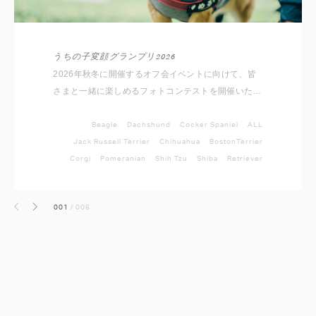
うちの子変顔グランプリ2026
2026年秋冬に開催するオフ会イベントに向けて、皆
さまと一緒に楽しめるフォトコンテストを開催いたし
ます！ ルールは簡単。 愛犬のとっておきの変顔写真
を撮影して、指定のハッシュタグと対象犬種アカウン
Beagle
Dachshund
Cocker Spaniel
ALL
トをメンションしてInstagramに投稿するだけ。 思わ
Jack Russell Terrier
Chihuahua
BostonTerrier
ず笑ってしまう愛犬のベストショットをぜひご応募く
Corgi
Pomeranian
Shih Tzu
Shiba
Retriever
ださい。
001
/
006
前へ
次へ