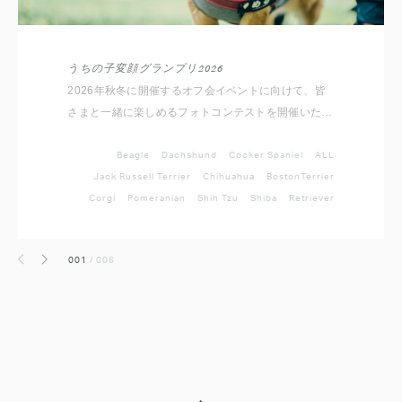
うちの子変顔グランプリ2026
2026年秋冬に開催するオフ会イベントに向けて、皆
さまと一緒に楽しめるフォトコンテストを開催いたし
ます！ ルールは簡単。 愛犬のとっておきの変顔写真
を撮影して、指定のハッシュタグと対象犬種アカウン
Beagle
Dachshund
Cocker Spaniel
ALL
トをメンションしてInstagramに投稿するだけ。 思わ
Jack Russell Terrier
Chihuahua
BostonTerrier
ず笑ってしまう愛犬のベストショットをぜひご応募く
Corgi
Pomeranian
Shih Tzu
Shiba
Retriever
ださい。
001
/
006
前へ
次へ