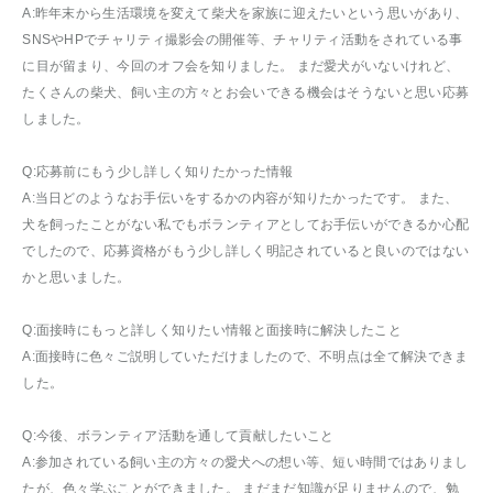
A:昨年末から生活環境を変えて柴犬を家族に迎えたいという思いがあり、
SNSやHPでチャリティ撮影会の開催等、チャリティ活動をされている事
に目が留まり、今回のオフ会を知りました。 まだ愛犬がいないけれど、
たくさんの柴犬、飼い主の方々とお会いできる機会はそうないと思い応募
しました。
Q:応募前にもう少し詳しく知りたかった情報
A:当日どのようなお手伝いをするかの内容が知りたかったです。 また、
犬を飼ったことがない私でもボランティアとしてお手伝いができるか心配
でしたので、応募資格がもう少し詳しく明記されていると良いのではない
かと思いました。
Q:面接時にもっと詳しく知りたい情報と面接時に解決したこと
A:面接時に色々ご説明していただけましたので、不明点は全て解決できま
した。
Q:今後、ボランティア活動を通して貢献したいこと
A:参加されている飼い主の方々の愛犬への想い等、短い時間ではありまし
たが、色々学ぶことができました。 まだまだ知識が足りませんので、勉