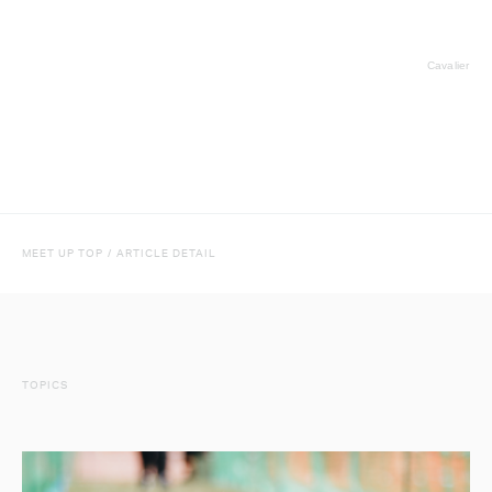
Cavalier
MEET UP TOP
/
ARTICLE DETAIL
TOPICS