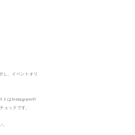
ボし、イベントオリ
Instagramや
要チェックです。
い。