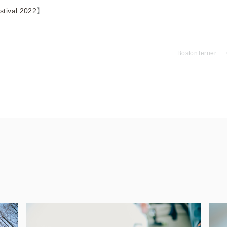
stival 2022
】
BostonTerrier