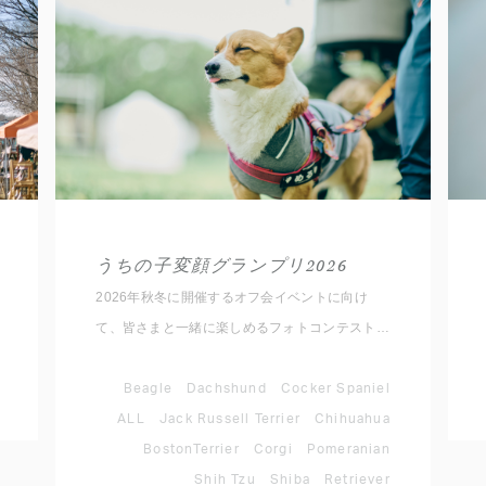
うちの子変顔グランプリ2026
2026年秋冬に開催するオフ会イベントに向け
て、皆さまと一緒に楽しめるフォトコンテストを
開催いたします！ ルールは簡単。 愛犬のとって
おきの変顔写真を撮影して、指定のハッシュタグ
Beagle
Dachshund
Cocker Spaniel
と対象犬種アカウントをメンションして
ALL
Jack Russell Terrier
Chihuahua
Instagramに投稿するだけ。 思わず笑ってしまう
BostonTerrier
Corgi
Pomeranian
愛犬のベストショットをぜひご応募ください。
Shih Tzu
Shiba
Retriever