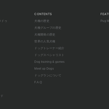
CONTENTS
FEAT
ラドゥ
犬種の歴史
Pug 
犬種グループの歴史
犬種開発の歴史
世界の人気犬種
ドッグトレーナー紹介
ドッグスペシャリスト
Dog training & games
Meet up Dogs
ドッグランについて
F.A.Q
ンド