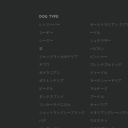
DOG TYPE
レトリーバー
オーストラリアン ラブ
コーギー
ードル
シーズー
シュナウザー
柴
パピヨン
ジャックラッセルテリア
ピンシャー
チワワ
フレンチブルドッグ
ポメラニアン
ドゥードル
ボストンテリア
ヨークシャーテリア
ビーグル
マルチーズ
ダックスフンド
プードル
コッカースパニエル
キャバリア
シェットランドシープドッグ
イタリアングレーハウ
パグ
ウエスティ