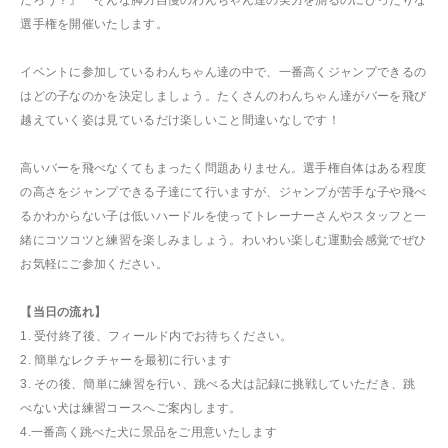
選手権を開催いたします。
イベントに参加しているわんちゃん達の中で、一番高くジャンプできるの
はどの子なのかを決定しましょう。たくさんのわんちゃん達がバーを飛び
越えていく姿は見ているだけ楽しいこと間違いなしです！
高いバーを飛べなくてもまったく問題ありません。選手権自体はある程度
の高さをジャンプできる子達にて行いますが、ジャンプが苦手な子や飛べ
るかわからない子は低いハードルを使ってトレーナーさんやスタッフと一
緒にコツコツと練習を楽しみましょう。わいわい楽しむ運動会感覚でぜひ
お気軽にご参加ください。
【当日の流れ】
1. 受付終了後、フィールド内でお待ちください。
2. 簡単なレクチャーを最初に行います
3. その後、簡単に練習を行い、跳べる犬は記録に挑戦していただき、跳
べない犬は練習コースへご案内します。
4.一番高く跳べた犬に景品をご用意いたします