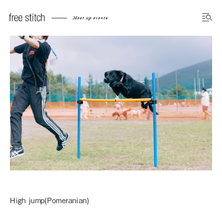
Meet up events
High jump(Pomeranian)