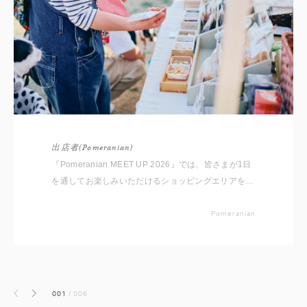
出店者(Pomeranian)
『Pomeranian MEET UP 2026』では、皆さまが1日
を通してお楽しみいただけるショッピングエリアをご
用意しております。 いただいたコメントと共に出店
者をご紹介いたしますので事前にチェックしてくださ
Pomeranian
いね。 ※随時更新していきます
001
/
006
前へ
次へ