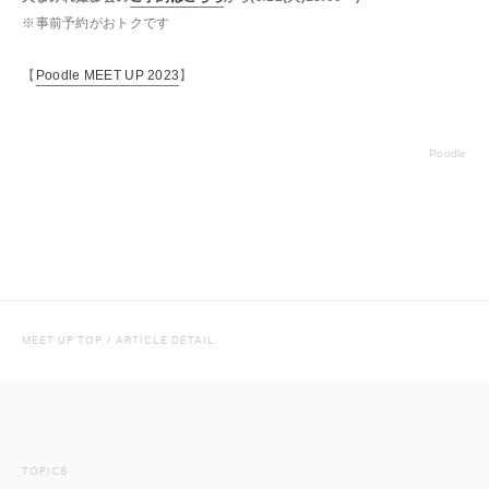
※事前予約がおトクです
【
Poodle MEET UP 2023
】
Poodle
MEET UP TOP
/
ARTICLE DETAIL
TOPICS