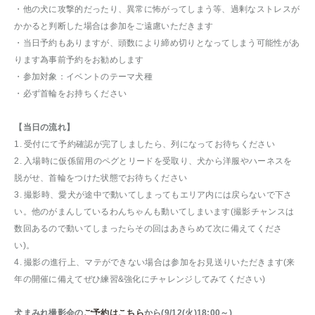
・他の犬に攻撃的だったり、異常に怖がってしまう等、過剰なストレスが
かかると判断した場合は参加をご遠慮いただきます
・当日予約もありますが、頭数により締め切りとなってしまう可能性があ
ります為事前予約をお勧めします
・参加対象：イベントのテーマ犬種
・必ず首輪をお持ちください
【当日の流れ】
1. 受付にて予約確認が完了しましたら、列になってお待ちください
2. 入場時に仮係留用のペグとリードを受取り、犬から洋服やハーネスを
脱がせ、首輪をつけた状態でお待ちください
3. 撮影時、愛犬が途中で動いてしまってもエリア内には戻らないで下さ
い。他のがまんしているわんちゃんも動いてしまいます(撮影チャンスは
数回あるので動いてしまったらその回はあきらめて次に備えてくださ
い)。
4. 撮影の進行上、マテができない場合は参加をお見送りいただきます(来
年の開催に備えてぜひ練習&強化にチャレンジしてみてください)
犬まみれ撮影会の
ご予約はこちら
から(9/12(火)18:00～)