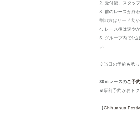
2. 受付後、スタ
3. 前のレースが
割の方はリード犬か
4. レース後は速
5. グループ内で
い
※当日の予約も承っ
30ｍレースの
ご予
※事前予約がおトク
【
Chihuahua Festiv