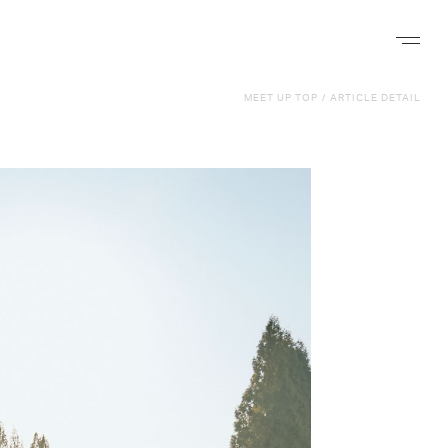
ナビゲー
MEET UP TOP
/
ARTICLE DETAIL