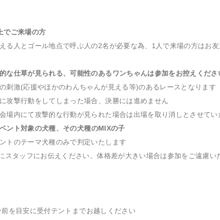
上でご来場の方
える人とゴール地点で呼ぶ人の2名が必要な為、1人で来場の方はお
的な仕草が見られる、可能性のあるワンちゃんは参加をお控えくださ
の刺激(応援やほかのわんちゃんが見える等)のあるレースとなります
に攻撃行動をしてしまった場合、決勝には進めません
会場内にて攻撃的な行動が見られた場合は出場を取り消しとさせてい
ベント対象の犬種、その犬種のMIXの子
ントのテーマ犬種のみで判定いたします
時にスタッフにお伝えください。体格差が大きい場合は参加をご遠慮い
10分前を目安に受付テントまでお越しください