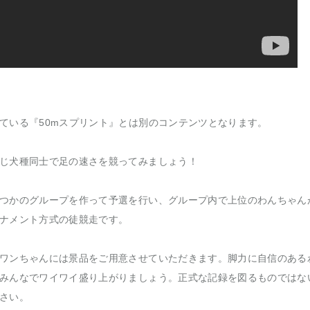
ている『50mスプリント』とは別のコンテンツとなります。
じ犬種同士で足の速さを競ってみましょう！
つかのグループを作って予選を行い、グループ内で上位のわんちゃん
ナメント方式の徒競走です。
ワンちゃんには景品をご用意させていただきます。脚力に自信のある
みんなでワイワイ盛り上がりましょう。正式な記録を図るものではな
さい。