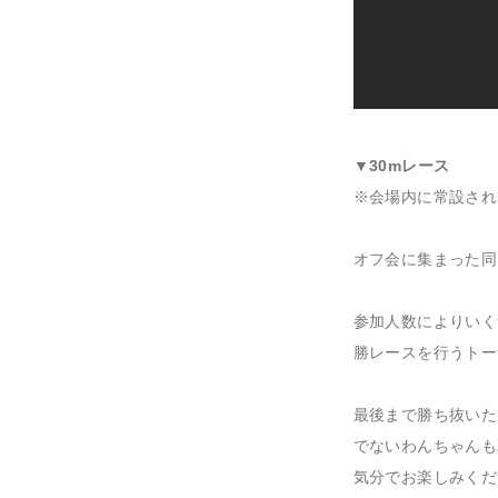
▼30mレース
※会場内に常設され
オフ会に集まった同
参加人数によりいく
勝レースを行うトー
最後まで勝ち抜いた
でないわんちゃんも
気分でお楽しみくだ