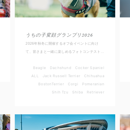
うちの子変顔グランプリ2026
2026年秋冬に開催するオフ会イベントに向け
て、皆さまと一緒に楽しめるフォトコンテストを
開催いたします！ ルールは簡単。 愛犬のとって
おきの変顔写真を撮影して、指定のハッシュタグ
Beagle
Dachshund
Cocker Spaniel
と対象犬種アカウントをメンションして
ALL
Jack Russell Terrier
Chihuahua
Instagramに投稿するだけ。 思わず笑ってしまう
BostonTerrier
Corgi
Pomeranian
愛犬のベストショットをぜひご応募ください。
Shih Tzu
Shiba
Retriever