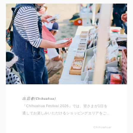
出店者(Chihuahua)
『Chihuahua Festival 2026』では、皆さまが1日を
通してお楽しみいただけるショッピングエリアをご用
意しております。 いただいたコメントと共に出店者
をご紹介いたしますので事前にチェックしてください
Chihuahua