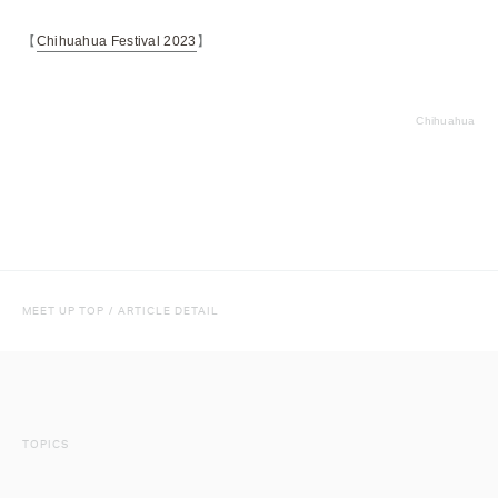
【
Chihuahua Festival 2023
】
Chihuahua
MEET UP TOP
/
ARTICLE DETAIL
TOPICS