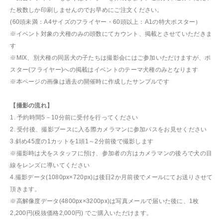
た枚数しか印刷しませんのでお早めにご注文ください。
(60頭未満：A4サイズのフライヤー・60頭以上：A1の特大ポスター）
※イベント対象の犬種のみの頭数にてカウント、掲載とさせていただきま
す
※MIX、別犬種の同居犬の子たちは撮影会にはご参加いただけますが、ポ
スター(フライヤー)への掲載はイベントのテーマ犬種のみとなります
※本ページの画像は過去の開催時に作成したサンプルです
【撮影の流れ】
1. 予約時間5－10分前に受付を行ってください
2. 受付後、撮影ブースに入る際カメラマンに参加パスをお見せください
3.斜め45度の1カットを1頭1～2分前後で撮影します
※撮影時は犬をスタッフに預け、参加者の方はカメラマンの後ろで犬の目
線をレンズに導いてください
4.撮影データ(1080px×720px)は後日2か月前後でメールにてお送りさせて
頂きます。
※高解像度データ(4800px×3200px)は写真メールで届いた後に、1枚
2,200円(税抜価格2,000円) でご購入いただけます。