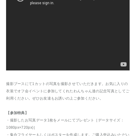
撮影ブースにて1カットの写真を撮影させていただきます。お気に入りの
衣装でオフ会イベントに参加してくれたわんちゃん達の記念写真としてご
利用ください。ぜひお友達もお誘いの上ご参加ください。
【参加特典】
・撮影したお写真データ1枚をメールにてプレゼント［データサイズ：
1080px×720px)］
・集合フライヤーもしくはポスターを作成します。ご購入申込みいただい