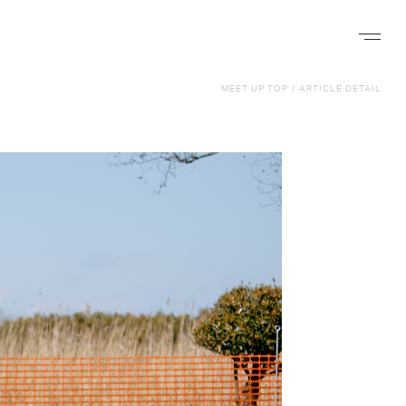
ナビゲー
MEET UP TOP
/
ARTICLE DETAIL