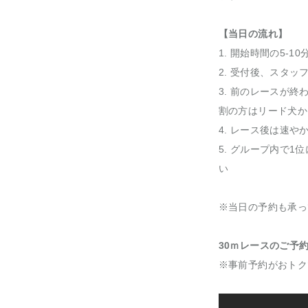
【当日の流れ】
1. 開始時間の5-
2. 受付後、スタ
3. 前のレースが
割の方はリード犬か
4. レース後は速
5. グループ内で
い
※当日の予約も承っ
30ｍレースの
ご予
※事前予約がおトク