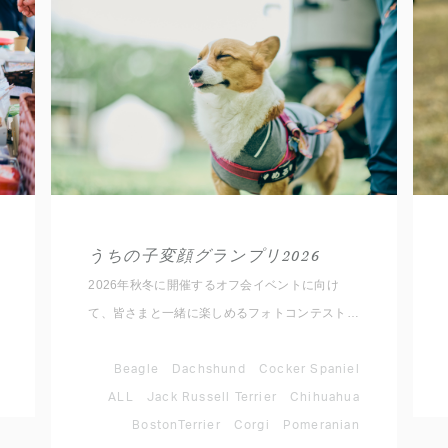
うちの子変顔グランプリ2026
2026年秋冬に開催するオフ会イベントに向け
て、皆さまと一緒に楽しめるフォトコンテストを
開催いたします！ ルールは簡単。 愛犬のとって
おきの変顔写真を撮影して、指定のハッシュタグ
Beagle
Dachshund
Cocker Spaniel
と対象犬種アカウントをメンションして
ALL
Jack Russell Terrier
Chihuahua
Instagramに投稿するだけ。 思わず笑ってしまう
BostonTerrier
Corgi
Pomeranian