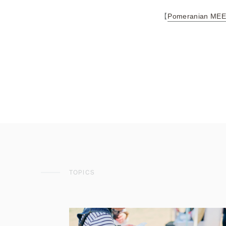
【
Pomeranian MEE
TOPICS