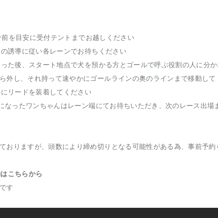
10分前を目安に受付テントまでお越しください
ッフの誘導に従い各レーンでお待ちください
終わった後、スタート地点で犬を預かる方とゴールで呼ぶ役割の人に分
ら外し、それ持って速やかにゴールラインの奥のラインまで移動して
やかにリードを装着してください
1位になったワンちゃんはレーン端にてお待ちいただき、次のレース出場
ておりますが、頭数により締め切りとなる可能性がある為、事前予約
約はこちらから
です