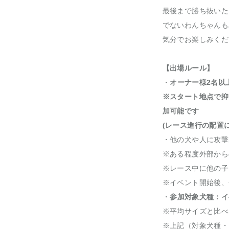
最後まで勝ち抜いた
でないわんちゃんも
気分でお楽しみくだ
【出場ルール】
・
オーナー様2名以
※スタート地点で抑
加可能です
(レース進行の配置
・他の犬や人に攻撃
※ある程度外部から
※レース中に他の子
※イベント開始後、
・
参加対象犬種：イ
※平均サイズと比べ
※上記（対象犬種・