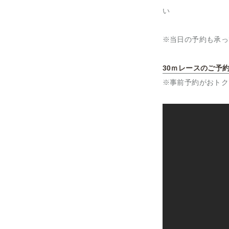
い
※当日の予約も承っ
30ｍレースのご予
※事前予約がおトク