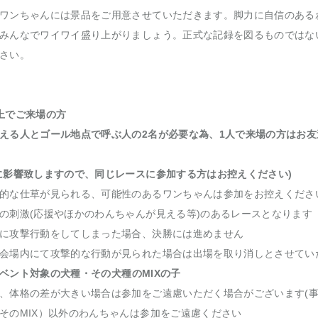
ワンちゃんには景品をご用意させていただきます。脚力に自信のある
みんなでワイワイ盛り上がりましょう。正式な記録を図るものではな
さい。
上でご来場の方
える人とゴール地点で呼ぶ人の2名が必要な為、1人で来場の方はお
に影響致しますので、同じレースに参加する方はお控えください)
的な仕草が見られる、可能性のあるワンちゃんは参加をお控えくださ
の刺激(応援やほかのわんちゃんが見える等)のあるレースとなります
に攻撃行動をしてしまった場合、決勝には進めません
会場内にて攻撃的な行動が見られた場合は出場を取り消しとさせてい
ベント対象の犬種・その犬種のMIXの子
、体格の差が大きい場合は参加をご遠慮いただく場合がございます(事
そのMIX）以外のわんちゃんは参加をご遠慮ください