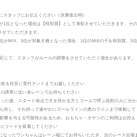
時にスタッフにお伝えください（決勝進出時)
子が1位となった場合は【特別賞】として表彰させていただきます。そ
させていただきます。
2位がMIX、3位が対象犬種となった場合、1位のMIXの子を特別賞。
応じて、スタッフがルールの調整をさせていただく場合があります。
10分前を目安に受付テントまでお越しください
ッフの誘導に従い各レーンでお待ちください
終わった後、スタート地点で犬を預かる方とゴールで呼ぶ役割の人に分
ら外し、それ持って速やかにゴールラインの奥のラインまで移動して
影響を与える可能性があるため、おもちゃ・オヤツのご利用はお控え
やかにリードを装着してください
1位になったワンちゃんはレーン端にてお待ちいただき、次のレース出場