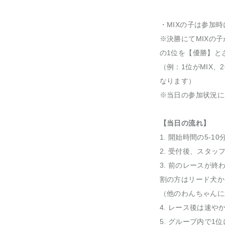
・MIXの子は参加
※決勝にてMIXの
の1位を【優勝】と
（例：1位がMIX、
なります）
※当日の参加状況に
【当日の流れ】
1. 開始時間の5-
2. 受付後、スタ
3. 前のレースが
割の方はリード犬か
（他のわんちゃんに
4. レース後は速
5. グループ内で