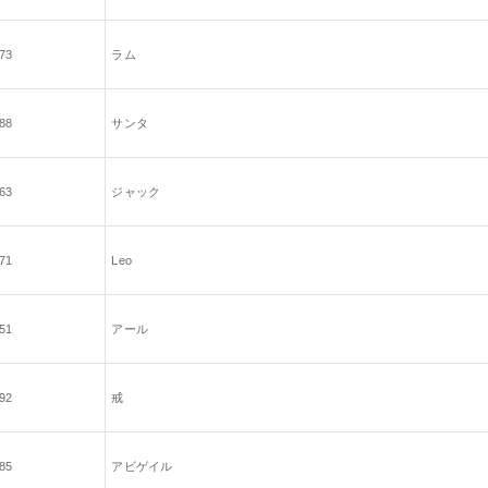
73
ラム
88
サンタ
63
ジャック
71
Leo
51
アール
92
戒
85
アビゲイル