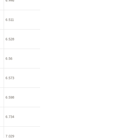
6.446
6.511
6.528
6.56
6.573
6.598
6.734
7.029