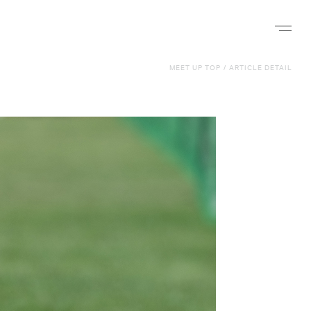
ナビゲー
MEET UP TOP
/
ARTICLE DETAIL