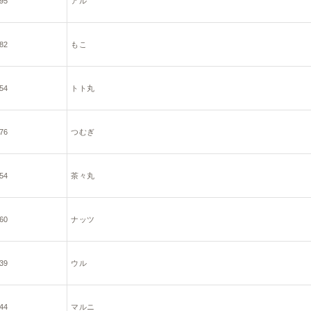
95
アル
82
もこ
54
トト丸
76
つむぎ
54
茶々丸
60
ナッツ
39
ウル
44
マルニ