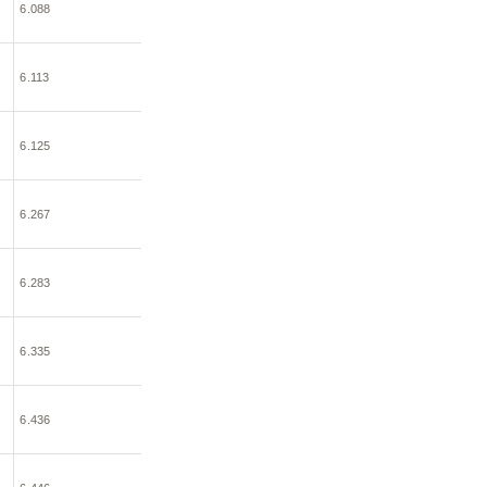
6.088
6.113
6.125
6.267
6.283
6.335
6.436