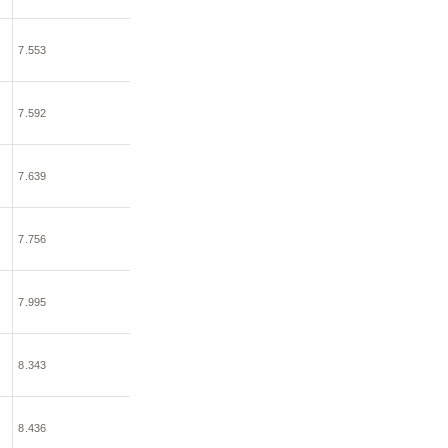
7.553
7.592
7.639
7.756
7.995
8.343
8.436