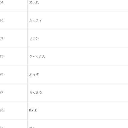
04
梵天丸
20
ムッティ
89
リラン
13
ジャックん
78
ぷらす
77
らんまる
78
KYLE