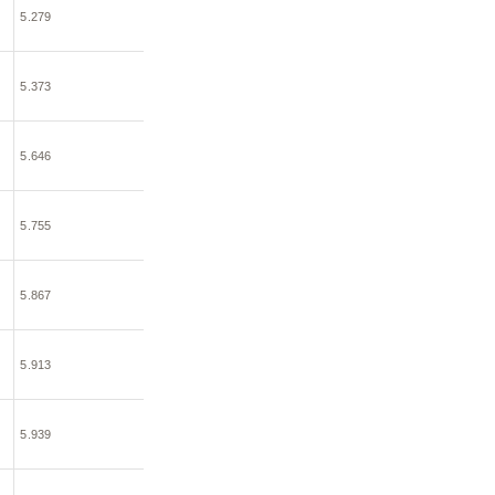
5.279
5.373
5.646
5.755
5.867
5.913
5.939