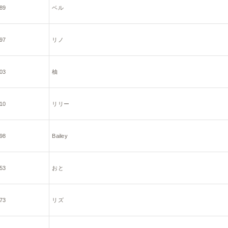
89
ベル
97
リノ
03
柚
10
リリー
98
Bailey
53
おと
73
リズ