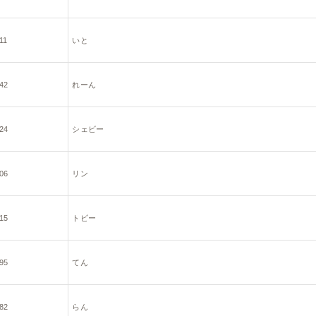
11
いと
42
れーん
24
シェビー
06
リン
15
トビー
95
てん
82
らん