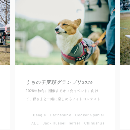
うちの子変顔グランプリ2026
2026年秋冬に開催するオフ会イベントに向け
て、皆さまと一緒に楽しめるフォトコンテストを
開催いたします！ ルールは簡単。 愛犬のとって
おきの変顔写真を撮影して、指定のハッシュタグ
Beagle
Dachshund
Cocker Spaniel
と対象犬種アカウントをメンションして
ALL
Jack Russell Terrier
Chihuahua