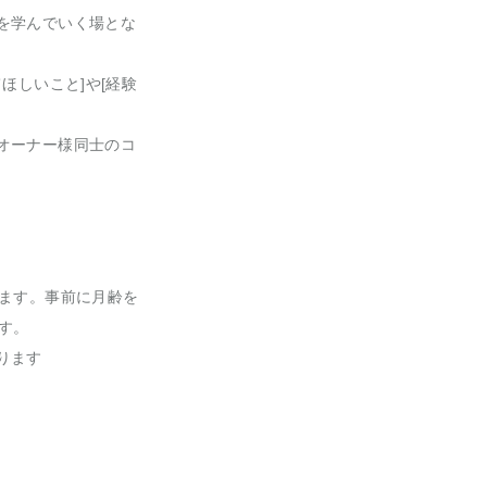
を学んでいく場とな
ほしいこと]や[経験
オーナー様同士のコ
ります。事前に月齢を
す。
ります