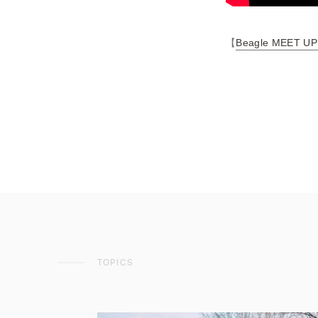
【
Beagle MEET UP
TOPICS