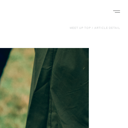
ナビゲー
MEET UP TOP
/
ARTICLE DETAIL