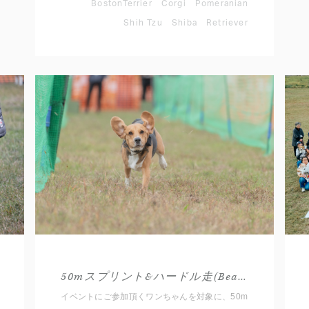
Instagramに投稿するだけ。 思わず笑ってしまう
BostonTerrier
Corgi
Pomeranian
愛犬のベストショットをぜひご応募ください。
Shih Tzu
Shiba
Retriever
50mスプリント&ハードル走(Beagle)
イベントにご参加頂くワンちゃんを対象に、50m