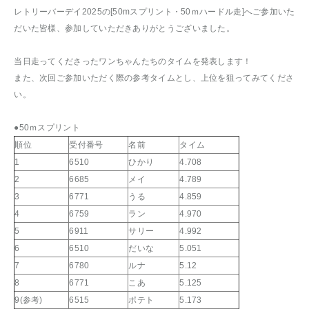
レトリーバーデイ2025の[50mスプリント・50ｍハードル走]へご参加いた
だいた皆様、参加していただきありがとうございました。
当日走ってくださったワンちゃんたちのタイムを発表します！
また、次回ご参加いただく際の参考タイムとし、上位を狙ってみてくださ
い。
●50ｍスプリント
順位
受付番号
名前
タイム
1
6510
ひかり
4.708
2
6685
メイ
4.789
3
6771
うる
4.859
4
6759
ラン
4.970
5
6911
サリー
4.992
6
6510
だいな
5.051
7
6780
ルナ
5.12
8
6771
こあ
5.125
9(参考)
6515
ポテト
5.173