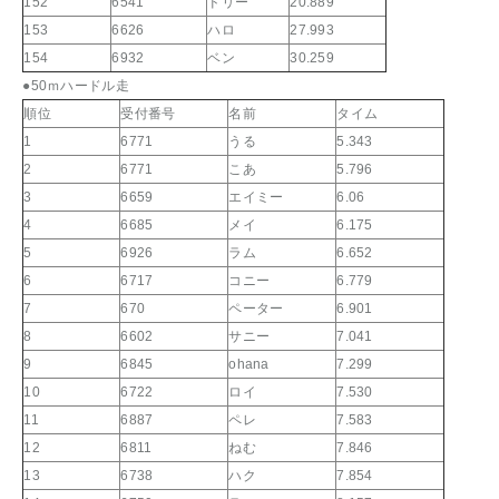
152
6541
ドリー
20.889
153
6626
ハロ
27.993
154
6932
ベン
30.259
●50ｍハードル走
順位
受付番号
名前
タイム
1
6771
うる
5.343
2
6771
こあ
5.796
3
6659
エイミー
6.06
4
6685
メイ
6.175
5
6926
ラム
6.652
6
6717
コニー
6.779
7
670
ペーター
6.901
8
6602
サニー
7.041
9
6845
ohana
7.299
10
6722
ロイ
7.530
11
6887
ペレ
7.583
12
6811
ねむ
7.846
13
6738
ハク
7.854