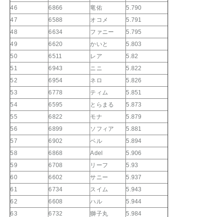
46
6866
竜佑
5.790
47
6588
オコメ
5.791
48
6634
ファニー
5.795
49
6620
かいと
5.803
50
6511
レア
5.82
51
6943
ニニ
5.822
52
6954
ネロ
5.826
53
6778
ティム
5.851
54
6595
とらまる
5.873
55
6822
モナ
5.879
56
6899
ソフィア
5.881
57
6902
ベル
5.894
58
6868
Adel
5.906
59
6708
リーフ
5.93
60
6602
サニー
5.937
61
6734
スイム
5.943
62
6608
ハル
5.944
63
6732
獅子丸
5.984