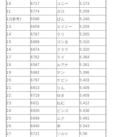
10
6717
コニー
5.173
11
6774
ガロ
5.209
12(参考)
6588
ぱん
5.248
13
6659
エイミー
5.259
14
6787
ラリ
5.265
15
6889
ゴン太
5.310
16
6874
クララ
5.320
17
6762
ライ
5.364
18
6567
ルアナ
5.381
19
6882
サン
5.396
20
6797
ケビン
5.403
21
6813
りん
5.409
22
6719
ゆき
5.409
23
6811
ねむ
5.412
24
6920
ビンゴ
5.436
25
6699
ムク
5.491
26
6840
幸
5.543
27
6721
ソルト
5.56