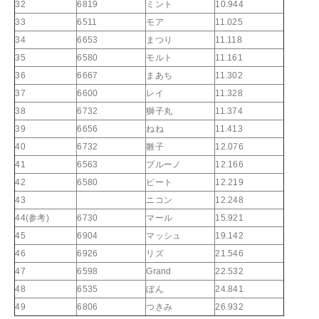
32
6819
ミント
10.944
33
6511
モア
11.025
34
6653
まつり
11.118
35
6580
モルト
11.161
36
6667
まあち
11.302
37
6600
レイ
11.328
38
6732
獅子丸
11.374
39
6656
ねね
11.413
40
6732
雛子
12.076
41
6563
ブルーノ
12.166
42
6580
ピート
12.219
43
ニコン
12.248
44(参考)
6730
マール
15.921
45
6904
マッシュ
19.142
46
6926
リズ
21.546
47
6598
Grand
22.532
48
6535
ぼん
24.841
49
6806
つきみ
26.932