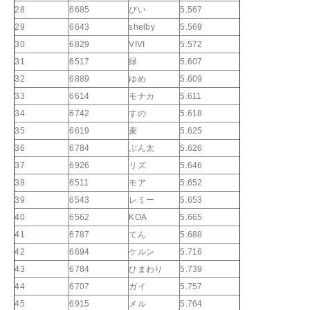
28
6685
びい
5.567
29
6643
shelby
5.569
30
6829
VIVI
5.572
31
6517
緑
5.607
32
6889
ゆめ
5.609
33
6614
モナカ
5.611
34
6742
すの
5.618
35
6619
麦
5.625
36
6784
ぶん太
5.626
37
6926
リズ
5.646
38
6511
モア
5.652
39
6543
レミー
5.653
40
6562
KOA
5.665
41
6787
てん
5.688
42
6694
ケルン
5.716
43
6784
ひまわり
5.739
44
6707
ガイ
5.757
45
6915
メル
5.764