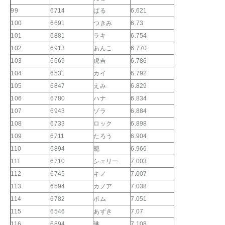
99
6714
ぱる
6.621
100
6691
つきみ
6.73
101
6881
ラキ
6.754
102
6913
あんこ
6.770
103
6669
虎吉
6.786
104
6531
カイ
6.792
105
6847
えみ
6.829
106
6780
ハナ
6.834
107
6943
ゾラ
6.884
108
6733
ロック
6.898
109
6711
たろう
6.904
110
6894
籠
6.966
111
6710
シェリー
7.003
112
6745
キノ
7.007
113
6594
カノア
7.038
114
6782
ポム
7.051
115
6546
あずき
7.07
116
6894
琳
7.108