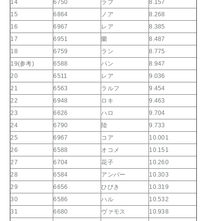
14
6750
ラフ
8.157
15
6864
ノア
8.268
16
6967
レア
8.385
17
6951
蘭
8.487
18
6759
ラン
8.775
19(参考)
6588
パン
8.947
20
6511
レア
9.036
21
6563
ラルフ
9.454
22
6948
ロキ
9.463
23
6626
ハロ
9.704
24
6790
陸
9.733
25
6967
コア
10.001
26
6588
オコメ
10.151
27
6704
花子
10.260
28
6584
アンバー
10.303
29
6656
ひびき
10.319
30
6586
ハル
10.532
31
6680
ヴァモス
10.938