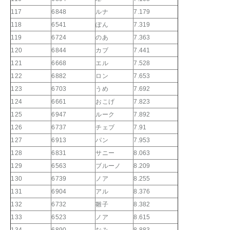
117
6848
ルナ
7.179
118
6541
ぽん
7.319
119
6724
のあ
7.363
120
6844
カブ
7.441
121
6668
エル
7.528
122
6882
ロン
7.653
123
6703
うめ
7.692
124
6661
おこげ
7.823
125
6947
ルーク
7.892
126
6737
チェブ
7.91
127
6913
パン
7.953
128
6831
サニー
8.063
129
6563
ブルーノ
8.209
130
6739
ノア
8.255
131
6904
アル
8.376
132
6732
雛子
8.382
133
6523
ノア
8.615
134
6890
なみ
8.883