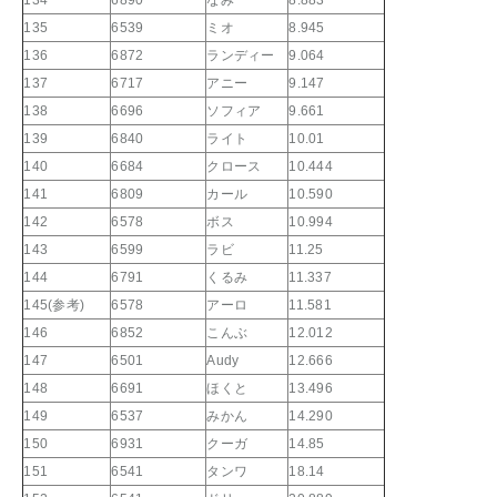
135
6539
ミオ
8.945
136
6872
ランディー
9.064
137
6717
アニー
9.147
138
6696
ソフィア
9.661
139
6840
ライト
10.01
140
6684
クロース
10.444
141
6809
カール
10.590
142
6578
ボス
10.994
143
6599
ラビ
11.25
144
6791
くるみ
11.337
145(参考)
6578
アーロ
11.581
146
6852
こんぶ
12.012
147
6501
Audy
12.666
148
6691
ほくと
13.496
149
6537
みかん
14.290
150
6931
クーガ
14.85
151
6541
タンワ
18.14