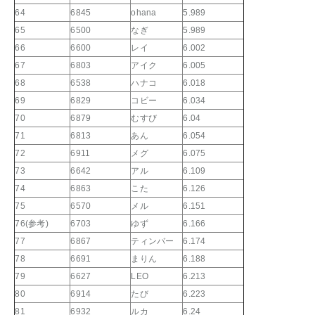
64
6845
ohana
5.989
65
6500
なぎ
5.989
66
6600
レイ
6.002
67
6803
アイク
6.005
68
6538
ハナコ
6.018
69
6829
コビー
6.034
70
6879
むすび
6.04
71
6813
あん
6.054
72
6911
メグ
6.075
73
6642
アル
6.109
74
6863
こた
6.126
75
6570
メル
6.151
76(参考)
6703
ゆず
6.166
77
6867
ティンバー
6.174
78
6691
まりん
6.188
79
6627
LEO
6.213
80
6914
たび
6.223
81
6932
ルカ
6.24