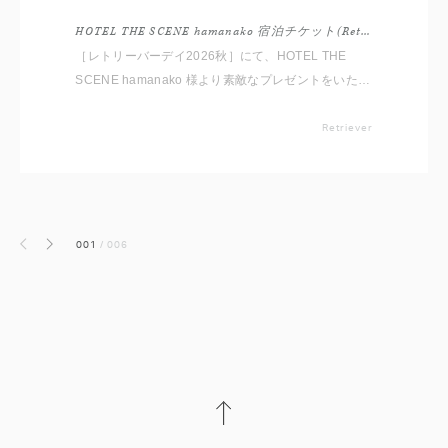
HOTEL THE SCENE hamanako 宿泊チケット(Retriever Day 2026)
［レトリーバーデイ2026秋］にて、HOTEL THE
SCENE hamanako 様より素敵なプレゼントをいただ
きました。 オフ会の当日、一日を締めくくる抽選会
の景品として出品しますので、皆様ぜひご応募くださ
Retriever
い。
001
/
006
前へ
次へ