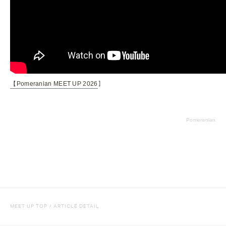
【
Pomeranian MEET UP 2026
】
Pomeranian
MEET UP TOP
/
ARTICLE DETAIL