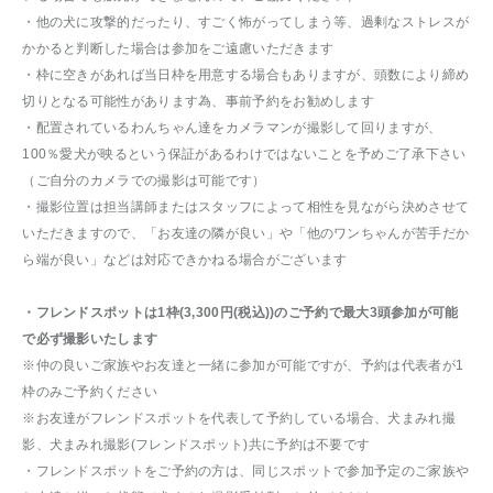
・他の犬に攻撃的だったり、すごく怖がってしまう等、過剰なストレスが
かかると判断した場合は参加をご遠慮いただきます
・枠に空きがあれば当日枠を用意する場合もありますが、頭数により締め
切りとなる可能性があります為、事前予約をお勧めします
・配置されているわんちゃん達をカメラマンが撮影して回りますが、
100％愛犬が映るという保証があるわけではないことを予めご了承下さい
（ご自分のカメラでの撮影は可能です）
・撮影位置は担当講師またはスタッフによって相性を見ながら決めさせて
いただきますので、「お友達の隣が良い」や「他のワンちゃんが苦手だか
ら端が良い」などは対応できかねる場合がございます
・フレンドスポットは1枠(3,300円(税込))のご予約で最大3頭参加が可能
で必ず撮影いたします
※仲の良いご家族やお友達と一緒に参加が可能ですが、予約は代表者が1
枠のみご予約ください
※お友達がフレンドスポットを代表して予約している場合、犬まみれ撮
影、犬まみれ撮影(フレンドスポット)共に予約は不要です
・フレンドスポットをご予約の方は、同じスポットで参加予定のご家族や