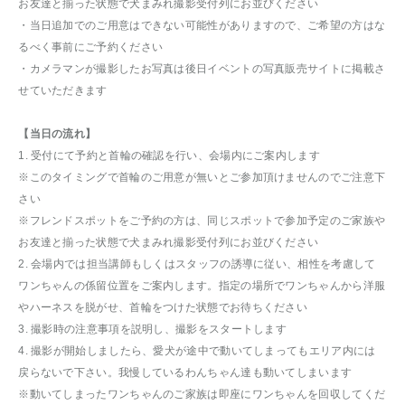
お友達と揃った状態で犬まみれ撮影受付列にお並びください
・当日追加でのご用意はできない可能性がありますので、ご希望の方はな
るべく事前にご予約ください
・カメラマンが撮影したお写真は後日イベントの写真販売サイトに掲載さ
せていただきます
【当日の流れ】
1. 受付にて予約と首輪の確認を行い、会場内にご案内します
※このタイミングで首輪のご用意が無いとご参加頂けませんのでご注意下
さい
※フレンドスポットをご予約の方は、同じスポットで参加予定のご家族や
お友達と揃った状態で犬まみれ撮影受付列にお並びください
2. 会場内では担当講師もしくはスタッフの誘導に従い、相性を考慮して
ワンちゃんの係留位置をご案内します。指定の場所でワンちゃんから洋服
やハーネスを脱がせ、首輪をつけた状態でお待ちください
3. 撮影時の注意事項を説明し、撮影をスタートします
4. 撮影が開始しましたら、愛犬が途中で動いてしまってもエリア内には
戻らないで下さい。我慢しているわんちゃん達も動いてしまいます
※動いてしまったワンちゃんのご家族は即座にワンちゃんを回収してくだ