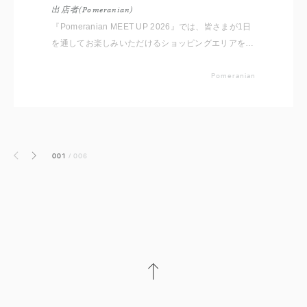
出店者(Pomeranian)
『Pomeranian MEET UP 2026』では、皆さまが1日
を通してお楽しみいただけるショッピングエリアをご
用意しております。 いただいたコメントと共に出店
者をご紹介いたしますので事前にチェックしてくださ
Pomeranian
いね。 ※随時更新していきます
001
/
006
前へ
次へ