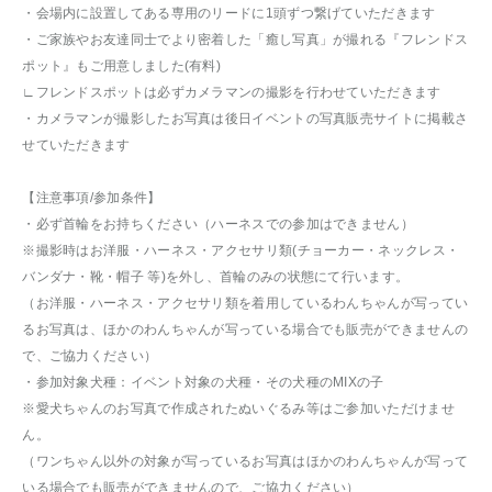
・会場内に設置してある専用のリードに1頭ずつ繋げていただきます
・ご家族やお友達同士でより密着した「癒し写真」が撮れる『フレンドス
ポット』もご用意しました(有料)
∟フレンドスポットは必ずカメラマンの撮影を行わせていただきます
・カメラマンが撮影したお写真は後日イベントの写真販売サイトに掲載さ
せていただきます
【注意事項/参加条件】
・必ず首輪をお持ちください（ハーネスでの参加はできません）
※撮影時はお洋服・ハーネス・アクセサリ類(チョーカー・ネックレス・
バンダナ・靴・帽子 等)を外し、首輪のみの状態にて行います。
（お洋服・ハーネス・アクセサリ類を着用しているわんちゃんが写ってい
るお写真は、ほかのわんちゃんが写っている場合でも販売ができませんの
で、ご協力ください）
・参加対象犬種：イベント対象の犬種・その犬種のMIXの子
※愛犬ちゃんのお写真で作成されたぬいぐるみ等はご参加いただけませ
ん。
（ワンちゃん以外の対象が写っているお写真はほかのわんちゃんが写って
いる場合でも販売ができませんので、ご協力ください）