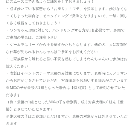
にスムーズにできるように練習をしておきましょう！
・必ず歩いている状態から「お座り」「マテ」を指示します。歩けなくな
ってしまった場合は、そのタイミングで敗退となりますので、一緒に楽し
く歩く練習をしておきましょう！
・ワンちゃん1頭に対して、ハンドリングする方が1名必要です。多頭で
ご参加の場合は、ご注意下さい
・ゲーム中はリードから手を離すかたちとなります。他の犬、人に攻撃的
な仕草が見られるわんちゃんはご参加をお控えください
・ご家族様から離れると強い不安を感じてしまうわんちゃんのご参加はお
控えください
・表彰はイベントのテーマ犬種のみ対象になります。表彰時にカメラマン
からお声がけをさせていただき、写真撮影をお願いする場合がございます
※MIXの子が最後の1組となった場合は【特別賞】として表彰させていた
だきます
（例：最後の1組となったMIXの子を特別賞、続く対象犬種の1組を【優
勝】とさせていただきます）
※別犬種の子はご参加いただけますが、表彰の対象からは外させていただ
きます