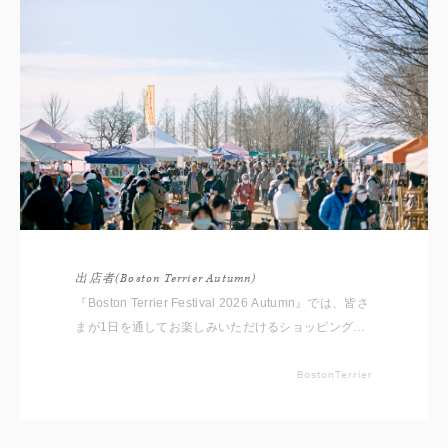
出店者(Boston Terrier Autumn)
『Boston Terrier Festival 2026 Autumn』では、皆さ
まが1日を通してお楽しみいただけるショッピングエ
リアをご用意しております。 いただいたコメントと
共に出店者をご紹介いたしますので事前にチェックし
BostonTerrier
てくださいね。 ※随時更新していきます