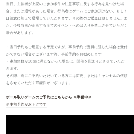
当日、主催者が上記のご参加条件や注意事項に反する行為を見つけた場
合、または通報があった場合、行為者はゲームにご参加頂けない、もしく
は注意に加えて退場していただきます。その際のご返金は致しません。ま
た、今後当者が企画する全てのイベントへの出入りを禁止させていただく
場合があります。
・当日予約もご用意する予定ですが、事前予約で定員に達した場合は受付
ができない場合がございます為、事前予約をお勧めします
・参加頭数が10頭に満たなかった場合は、開催を見送りとさせていただ
きます。
その際、既にご予約いただいている方には変更、またはキャンセルの依頼
をさせていただく可能性がございます。
ボール取りゲームのご予約はこちらから ※準備中※
※事前予約がおトクです