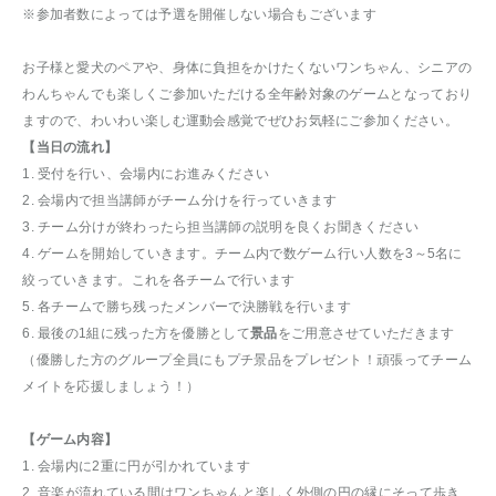
※参加者数によっては予選を開催しない場合もございます
お子様と愛犬のペアや、身体に負担をかけたくないワンちゃん、シニアの
わんちゃんでも楽しくご参加いただける全年齢対象のゲームとなっており
ますので、わいわい楽しむ運動会感覚でぜひお気軽にご参加ください。
【当日の流れ】
1. 受付を行い、会場内にお進みください
2. 会場内で担当講師がチーム分けを行っていきます
3. チーム分けが終わったら担当講師の説明を良くお聞きください
4. ゲームを開始していきます。チーム内で数ゲーム行い人数を3～5名に
絞っていきます。これを各チームで行います
5. 各チームで勝ち残ったメンバーで決勝戦を行います
6. 最後の1組に残った方を優勝として
景品
をご用意させていただきます
（優勝した方のグループ全員にもプチ景品をプレゼント！頑張ってチーム
メイトを応援しましょう！）
【ゲーム内容】
1. 会場内に2重に円が引かれています
2. 音楽が流れている間はワンちゃんと楽しく外側の円の縁にそって歩き