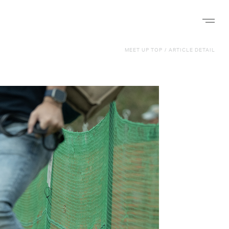
ナビゲー
MEET UP TOP
/
ARTICLE DETAIL