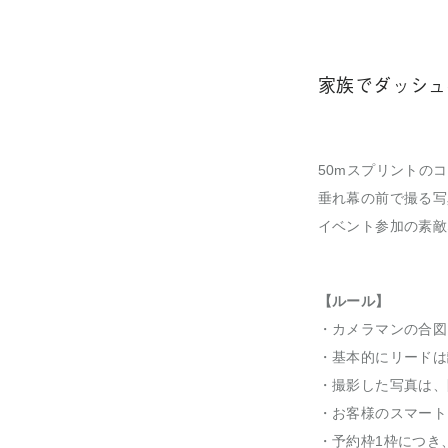
家族でダッシュ撮影(J
50mスプリントの
垂れ幕の前で撮る写
イベント参加の素敵
【ルール】
・カメラマンの合図
・基本的にリードは
・撮影した写真は、
・お客様のスマート
・予約枠1枠につき