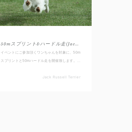
50mスプリント&ハードル走(Jack Russell Terrier)
イベントにご参加頂くワンちゃんを対象に、50m
スプリントと50mハードル走を開催致します。
スプリントはフラットな直線、ハードル走は途中
にいくつかのハードルを設置したコースとなって
Jack Russell Terrier
います。 どちらも50mのタイムの速さを競う競
技になりますので、走る事やジャンプが得意な
子、愛犬と一緒に全力で走ってみたい方はぜひご
参加ください。