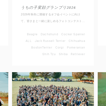
うちの子変顔グランプリ2026
2026年秋冬に開催するオフ会イベントに向け
て、皆さまと一緒に楽しめるフォトコンテストを
開催いたします！ ルールは簡単。 愛犬のとって
おきの変顔写真を撮影して、指定のハッシュタグ
Beagle
Dachshund
Cocker Spaniel
と対象犬種アカウントをメンションして
ALL
Jack Russell Terrier
Chihuahua
Instagramに投稿するだけ。 思わず笑ってしまう
BostonTerrier
Corgi
Pomeranian
愛犬のベストショットをぜひご応募ください。
Shih Tzu
Shiba
Retriever