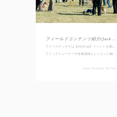
フィールドコンテンツ紹介(Jack Russell Terrier)
フリーステッチでは【meet up】イベントを通し
てドッグトレーナーや各種講師とレッスンに触れ
ていただくため4種類のセミナーやレッスンをご
用意しております。 1.お悩み行動：吠える、ひ
Jack Russell Terrier
っぱる等、改善していきたいこと 2.コマンドト
レーニング：まって、おいで等の練習や応用 3.
知っておきたい事：お散歩、マッサージ、犬の気
持ち体験 4.ステップアップ：アジリティ、ノー
ズワーク、ダンス 等 各項目は入門編にあたる
簡単な内容となっておりますので、レッスンが初