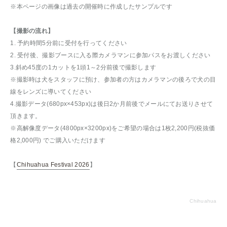
※本ページの画像は過去の開催時に作成したサンプルです
【撮影の流れ】
1. 予約時間5分前に受付を行ってください
2. 受付後、撮影ブースに入る際カメラマンに参加パスをお渡しください
3.斜め45度の1カットを1頭1～2分前後で撮影します
※撮影時は犬をスタッフに預け、参加者の方はカメラマンの後ろで犬の目
線をレンズに導いてください
4.撮影データ(680px×453px)は後日2か月前後でメールにてお送りさせて
頂きます。
※高解像度データ(4800px×3200px)をご希望の場合は1枚2,200円(税抜価
格2,000円) でご購入いただけます
【
Chihuahua Festival 2026
】
Chihuahua