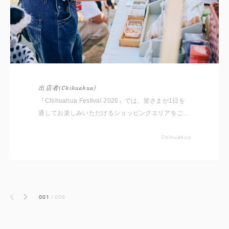
出店者(Chihuahua)
『Chihuahua Festival 2026』では、皆さまが1日を
通してお楽しみいただけるショッピングエリアをご用
意しております。 いただいたコメントと共に出店者
をご紹介いたしますので事前にチェックしてください
Chihuahua
ね。 ※随時更新していきます
001
/
006
前へ
次へ