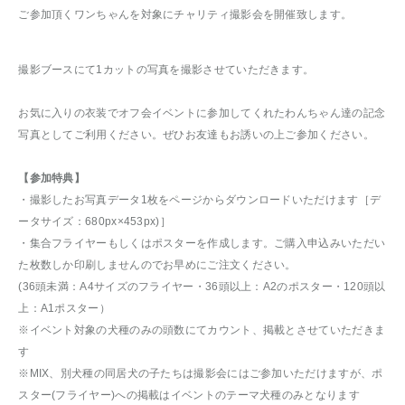
ご参加頂くワンちゃんを対象にチャリティ撮影会を開催致します。
撮影ブースにて1カットの写真を撮影させていただきます。
お気に入りの衣装でオフ会イベントに参加してくれたわんちゃん達の記念
写真としてご利用ください。ぜひお友達もお誘いの上ご参加ください。
【参加特典】
・撮影したお写真データ1枚をページからダウンロードいただけます［デ
ータサイズ：680px×453px)］
・集合フライヤーもしくはポスターを作成します。ご購入申込みいただい
た枚数しか印刷しませんのでお早めにご注文ください。
(36頭未満：A4サイズのフライヤー・36頭以上：A2のポスター・120頭以
上：A1ポスター）
※イベント対象の犬種のみの頭数にてカウント、掲載とさせていただきま
す
※MIX、別犬種の同居犬の子たちは撮影会にはご参加いただけますが、ポ
スター(フライヤー)への掲載はイベントのテーマ犬種のみとなります