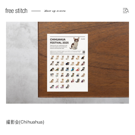
Meet up events
撮影会(Chihuahua)