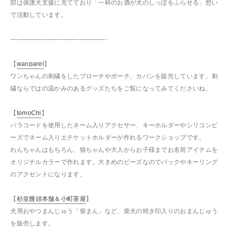
部は保護犬支援に充てており「一杯のお酒が犬のしっぽをふらせる」想い
で活動しています。
———————————————-
【
wanparel
】
ワンちゃんの刺繍をしたブローチやポーチ、カバンを販売しています。刺
繍ならではの温かみのあるグッズたちをご覧になってみてくださいね。
【
tomoChi
】
パラコードを使用したネーム入りアクセサー、キーホルダーやシリコンビ
ーズでネーム入りエチケットホルダーが作れるワークショップです。
わんちゃんはもちろん、猫ちゃんや大人からお子様までお名前アイテムを
オリジナルカラーで作れます。大きめのビーズなのでバックやキーリング
のアクセントになります。
【
杉並饅頭本舗＆小町茶屋
】
犬用おやつまんじゅう「柴まん」など、柴犬の焼き印入りのおまんじゅう
を販売します。