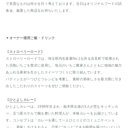
で良質なものは何かを日々考えております。当日はオリジナルフードの試
食会、厳選した商品をお持ちいたします。
▼オーナー様用ご飯・ドリンク
【
ストロベリーロード
】
ストロベリーロードでは、埼玉県内生産量No.1を誇る吉見町で収穫され
た完熟いちごを贅沢に使用し、地元のいちご農家さんとともに地域の魅力
あふれる素材を生かしたスイーツづくりに取り組んでいます。
パティシエが一つひとつレシピを考案し、素材の美味しさを最大限に引き
出したこだわりのスイーツをぜひご堪能ください。
【
ひとよしカレー
】
ひとよしカレーは、1998年生まれ・栃木県出身の3人が営むキッチンカ
ー。五つ星ホテルで腕を磨いた料理人が、本格カレーをお届けしていま
す。コンセプトは「カレーを通して一人ひとりとのコミュニケーショ
ン」。美味しさはもちろん、日常に“ホッと”できる時間を届けたいという