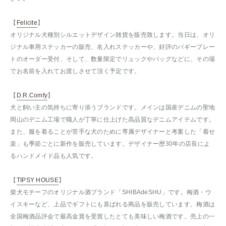
【
Felicite
】
オリジナル犬種別シルエットデザイン雑貨を販売致します。当日は、オリ
ジナル車用ステッカーの販売、名入れステッカーや、好評のバギープレー
トのオーダー受付、そして、数量限定でリュックやバッグなどに、その場
でお名前を入れてお渡しさせて頂く予定です。
【
D.R.Comfy
】
犬と飼い主の気持ちに寄り添うブランドです。メインは国産デニムの聖地
岡山のデニム工場で職人が丁寧に仕上げた高品質なデニムアイテムです。
また、服を着ることが苦手な犬のために専属デザイナーと考案した「着せ
楽」も季節ごとに新作を販売しています。デザイナー歴30年の店長によ
るハンドメイド品も人気です。
【
TIPSY HOUSE
】
柴犬モチーフのオリジナル酒ブランド「SHIBAdeSHU」です。梅酒・ウ
イスキーなど、上品でギフトにも喜ばれる商品を販売しています。梅酒は
全国梅酒品評会で最高金賞を受賞したとても美味しい梅酒です。売上の一