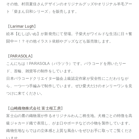
その他、村田夏佳さんデザインのオリジナルグッズやオリジナル羊毛アー
ト「柴まん日和シリーズ」を販売します。
【
Larimar Lugh
】
絵本【むしばいぬ】が新発売にて登場。子柴犬がワイルドな生活に日々奮
闘中ー！？その他イラスト依頼やグッズなども販売致します。
【
PARASOLA
】
こんにちは！PARASOLA（パラソラ）です。パラコードを用いたリー
ド、首輪、雑貨等の制作をしています。
日本パラコードクリエイター協会上級認定作家が安全性にこだわりなが
ら、一つ一つ手編みで制作しています。ぜひ愛犬だけのオンリーワンを見
つけに来てください。
【
山崎織物株式会社 富士桜工房
】
富士山の麓の織物屋が作るオリジナルわんこ柄生地。犬種ごとの特徴を高
級ジャカード織で表現し、がま口やポーチなどの小物を製作しています。
織物生地ならではの立体感と上質な風合いをぜひお手に取ってご覧くださ
いませ。