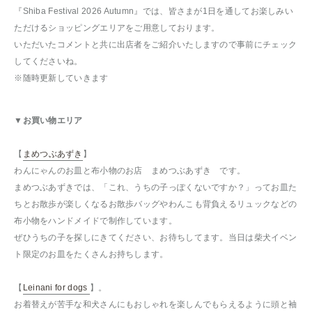
『Shiba Festival 2026 Autumn』では、皆さまが1日を通してお楽しみい
ただけるショッピングエリアをご用意しております。
いただいたコメントと共に出店者をご紹介いたしますので事前にチェック
してくださいね。
※随時更新していきます
▼お買い物エリア
【
まめつぶあずき
】
わんにゃんのお皿と布小物のお店 まめつぶあずき です。
まめつぶあずきでは、「これ、うちの子っぽくないですか？」ってお皿た
ちとお散歩が楽しくなるお散歩バッグやわんこも背負えるリュックなどの
布小物をハンドメイドで制作しています。
ぜひうちの子を探しにきてください、お待ちしてます。当日は柴犬イベン
ト限定のお皿をたくさんお持ちします。
【
Leinani for dogs
】。
お着替えが苦手な和犬さんにもおしゃれを楽しんでもらえるように頭と袖