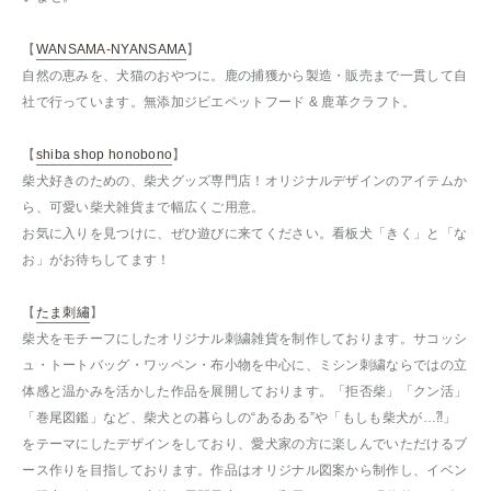
【
WANSAMA-NYANSAMA
】
自然の恵みを、犬猫のおやつに。鹿の捕獲から製造・販売まで一貫して自
社で行っています。無添加ジビエペットフード & 鹿革クラフト。
【
shiba shop honobono
】
柴犬好きのための、柴犬グッズ専門店！オリジナルデザインのアイテムか
ら、可愛い柴犬雑貨まで幅広くご用意。
お気に入りを見つけに、ぜひ遊びに来てください。看板犬「きく」と「な
お」がお待ちしてます！
【
たま刺繡
】
柴犬をモチーフにしたオリジナル刺繍雑貨を制作しております。サコッシ
ュ・トートバッグ・ワッペン・布小物を中心に、ミシン刺繍ならではの立
体感と温かみを活かした作品を展開しております。「拒否柴」「クン活」
「巻尾図鑑」など、柴犬との暮らしの“あるある”や「もしも柴犬が…⁈」
をテーマにしたデザインをしており、愛犬家の方に楽しんでいただけるブ
ース作りを目指しております。作品はオリジナル図案から制作し、イベン