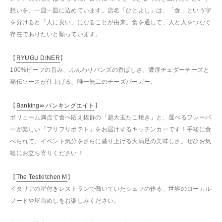
想いを、一皿一皿に込めています。店名「ひとよし」は、「食」という字
を分けると「人に良い」になることが由来。食を通して、人と人をつなぐ
存在でありたいと願っています。
【
RYUGU DINER
】
100%ビーフの旨み、ふんわりバンズの香ばしさ。濃厚チェダーチーズと
秘伝ソースが仕上げる、唯一無二のチーズバーガー。
【
Banking∞ バンキングエイト
】
ボリューム満点で食べ応え抜群の「超大玉たこ焼き」と、選べるフレーバ
ーが楽しい「フリフリポテト」をお届けするキッチンカーです！手軽に食
べられて、イベント気分をさらに盛り上げる大満足の美味しさ。ぜひお気
軽にお立ち寄りください！
【
The Testkitchen M
】
イタリアの星付きレストランで働いていたシェフの作る、世界のローカル
フードや屋台めしをお楽しみください。