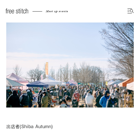
Meet up events
出店者(Shiba Autumn)