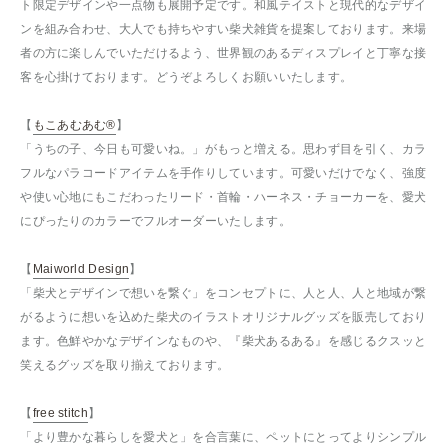
ト限定デザインや一点物も展開予定です。和風テイストと現代的なデザイ
ンを組み合わせ、大人でも持ちやすい柴犬雑貨を提案しております。来場
者の方に楽しんでいただけるよう、世界観のあるディスプレイと丁寧な接
客を心掛けております。どうぞよろしくお願いいたします。
【
もこあむあむ®︎
】
「うちの子、今日も可愛いね。」がもっと増える。思わず目を引く、カラ
フルなパラコードアイテムを手作りしています。可愛いだけでなく、強度
や使い心地にもこだわったリード・首輪・ハーネス・チョーカーを、愛犬
にぴったりのカラーでフルオーダーいたします。
【
Maiworld Design
】
「柴犬とデザインで想いを繋ぐ」をコンセプトに、人と人、人と地域が繋
がるように想いを込めた柴犬のイラストオリジナルグッズを販売しており
ます。色鮮やかなデザインなものや、『柴犬あるある』を感じるクスッと
笑えるグッズを取り揃えております。
【
free stitch
】
「より豊かな暮らしを愛犬と」を合言葉に、ペットにとってよりシンプル