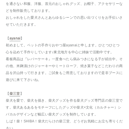
を通さない和服、洋服、首元のおしゃれグッズ、お帽子、アクセサリーな
どを制作販売しております。
おしゃれをした愛犬さんとあらゆるシーンでの思い出づくりをお手伝いさ
せていただきます。
【
ayanai
】
初めまして。ペットの手作りおやつ屋ayanaiと申します。ひとつひとつ
心を込めて手作りしています♪東北地方を中心に姉妹で活動中です。
看板商品は『レバーケーキ』一度食べたら病みつきになる子が続出中。そ
の他、米麹漬けのジャーキーやミートローフ、焼き菓子などこだわりの商
品を沢山持って行きます。ご試食もご用意しておりますので是非ブースに
遊びに来て下さいね。
【
柴三堂
】
柴犬を愛で、柴犬を描き、柴犬グッズを作る柴犬グッズ専門店の柴三堂で
す。柴犬あるあるをモチーフにしたグッズや柴犬×文化（カルチャー）シ
バカルデザインなど幅広い柴犬グッズを制作しています。
しば！柴！SHIBA！柴犬だらけの柴三堂、どうぞお気軽にお立ち寄りくだ
さい。