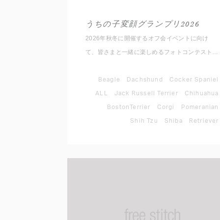
うちの子変顔グランプリ2026
2026年秋冬に開催するオフ会イベントに向け
て、皆さまと一緒に楽しめるフォトコンテストを
開催いたします！ ルールは簡単。 愛犬のとって
おきの変顔写真を撮影して、指定のハッシュタグ
Beagle
Dachshund
Cocker Spaniel
と対象犬種アカウントをメンションして
ALL
Jack Russell Terrier
Chihuahua
Instagramに投稿するだけ。 思わず笑ってしまう
BostonTerrier
Corgi
Pomeranian
愛犬のベストショットをぜひご応募ください。
Shih Tzu
Shiba
Retriever