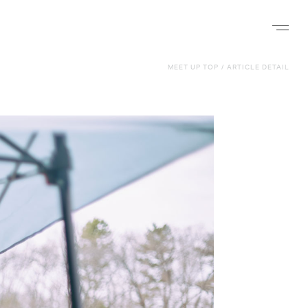
ナビゲー
MEET UP TOP
/
ARTICLE DETAIL