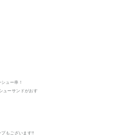
ーシュー串！
シューサンドがおす
プもございます!!