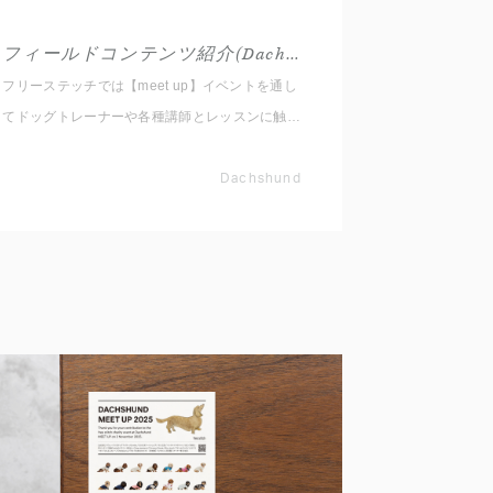
フィールドコンテンツ紹介(Dachshund)
フリーステッチでは【meet up】イベントを通し
てドッグトレーナーや各種講師とレッスンに触れ
ていただくため4種類のセミナーやレッスンをご
用意しております。 1.お悩み行動：吠える、ひ
Dachshund
っぱる等、改善していきたいこと 2.コマンドト
レーニング：まって、おいで等の練習や応用 3.
知っておきたい事：お散歩、マッサージ、犬の気
持ち体験 4.ステップアップ：アジリティ、ノー
ズワーク、ダンス 等 各項目は入門編にあたる
簡単な内容となっておりますので、レッスンが初
めての方もお気軽にご参加ください。 本イベン
トを通して新しい出会い・発見をしていただける
と幸いです。