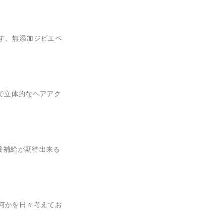
す。無添加ジビエペ
ルで立体的なヘアアク
養補給が期待出来る
何かを日々考えてお