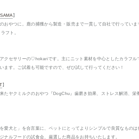
NSAMA
】
のおやつに。鹿の捕獲から製造・販売まで一貫して自社で行っていま
クラフト。
アクセサリーの♡hokariです。主にニット素材を中心としたカラフ
います。ご試着も可能ですので、ぜひ試して行ってください！
T
】
来たヤクミルクのおやつ『DogChu』歯磨き効果、ストレス解消、栄
を愛犬と」を合言葉に、ペットにとってよりシンプルで良質なものは
ジナルフードの試食会、厳選した商品をお持ちいたします。