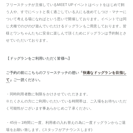
フリーステッチが主催しているMEET UPイベントはペットをはじめて飼
う人や、すでにペットと長く過ごしている人にも改めてしつけ・マナーに
ついて考える場になればという思いで開催しております。イベントでは同
じ犬種でのびのび遊んでいただけるドッグランもご用意しております。皆
様とワンちゃんたちに安全に楽しんで頂くためにドッグランは予約制とさ
せていただいております。
【ドッグランをご利用いただく皆様へ】
ご予約の前にこちらのフリーステッチの想い『
快適なドッグランを目指し
て
』ご一読ください。
・同時利用者数に制限をかけさせていただきます。
※たくさんの方にご利用いただいている時間帯は、ご入場をお待ちいただ
く可能性がございます事あらかじめご了承ください。
・45分～1時間に一度、利用者の入れ替えの為に一度ドッグランからご退
場をお願い致します。(スタッフがアナウンスします)