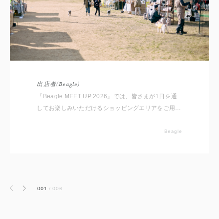
出店者(Beagle)
『Beagle MEET UP 2026』では、皆さまが1日を通
してお楽しみいただけるショッピングエリアをご用意
しております。 いただいたコメントと共に出店者を
ご紹介いたしますので事前にチェックしてください
Beagle
ね。 ※随時更新していきます
001
/
006
前へ
次へ