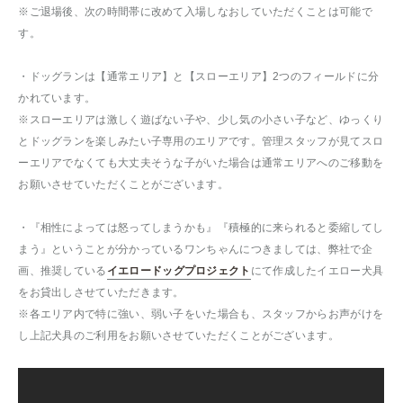
※ご退場後、次の時間帯に改めて入場しなおしていただくことは可能で
す。
・ドッグランは【通常エリア】と【スローエリア】2つのフィールドに分
かれています。
※スローエリアは激しく遊ばない子や、少し気の小さい子など、ゆっくり
とドッグランを楽しみたい子専用のエリアです。管理スタッフが見てスロ
ーエリアでなくても大丈夫そうな子がいた場合は通常エリアへのご移動を
お願いさせていただくことがございます。
・『相性によっては怒ってしまうかも』『積極的に来られると委縮してし
まう』ということが分かっているワンちゃんにつきましては、弊社で企
画、推奨している
イエロードッグプロジェクト
にて作成したイエロー犬具
をお貸出しさせていただきます。
※各エリア内で特に強い、弱い子をいた場合も、スタッフからお声がけを
し上記犬具のご利用をお願いさせていただくことがございます。