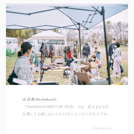
出店者(Dachshund)
『Dachshund MEET UP 2026』では、皆さまが1日
を通してお楽しみいただけるショッピングエリアをご
用意しております。 いただいたコメントと共に出店
者をご紹介いたしますので事前にチェックしてくださ
Dachshund