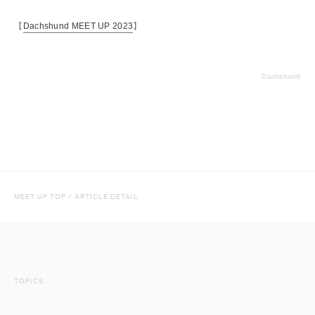
【
Dachshund MEET UP 2023
】
Dachshund
MEET UP TOP
/
ARTICLE DETAIL
TOPICS