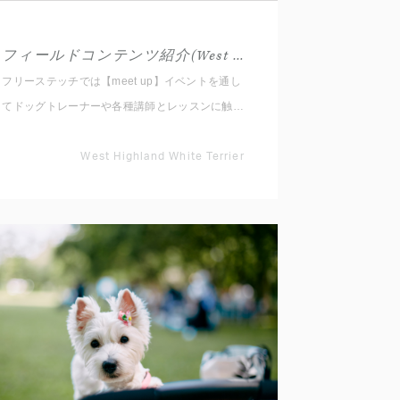
フィールドコンテンツ紹介(West Highland White Terrier)
フリーステッチでは【meet up】イベントを通し
てドッグトレーナーや各種講師とレッスンに触れ
ていただくため4種類のセミナーやレッスンをご
用意しております。 1.お悩み行動：吠える、ひ
West Highland White Terrier
っぱる等、改善していきたいこと 2.コマンドト
レーニング：まって、おいで等の練習や応用 3.
知っておきたい事：お散歩、マッサージ、犬の気
持ち体験 4.ステップアップ：アジリティ、ノー
ズワーク、ダンス 等 各項目は入門編にあたる
簡単な内容となっておりますので、レッスンが初
めての方もお気軽にご参加ください。 本イベン
トを通して新しい出会い・発見をしていただける
と幸いです。