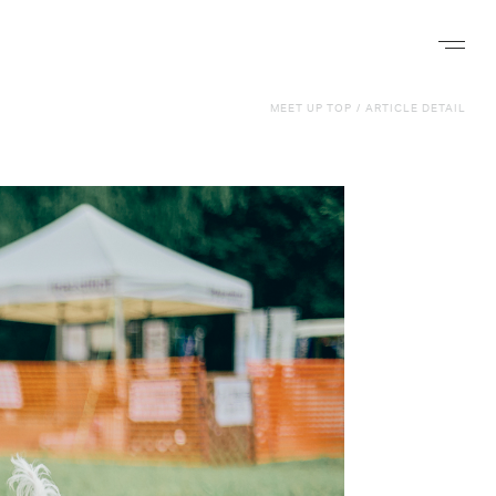
ナビゲー
MEET UP TOP
/
ARTICLE DETAIL