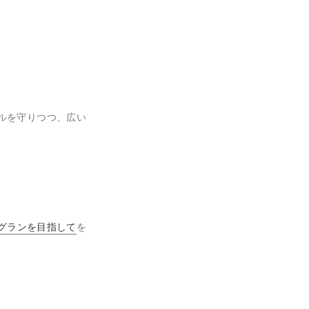
ルを守りつつ、広い
グランを目指して
を