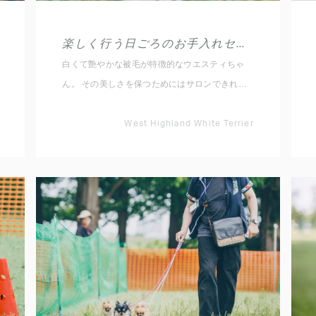
楽しく行う日ごろのお手入れセミナー(ウエスティ)
白くて艶やかな被毛が特徴的なウエスティちゃ
ん。 その美しさを保つためにはサロンできれい
にしてもらうだけではなく、日々のお手入れが不
可欠です！ このセミナーでは、ウエスティの
West Highland White Terrier
日々のお手入れの仕方、練習方法などをお伝えし
ます。 ・意外と固めで毛量がある[被毛]のブラッ
シング ・白い被毛だからこそ目立ちやすい