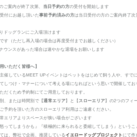
方のご案内が終了次第、
当日予約の方
の受付を開始します
受付にお越し頂いた
事前予約済みの方
は当日受付の方のご案内終了次
よりドッグランにご入場頂けます
です（ただし再入場の場合は再度受付までお越しください）
アナウンスがあった場合は速やかな退場をお願いします
用いただく皆様へ】
主催しているMEET UPイベントはペットをはじめて飼う人や、すで
てしつけ・マナーについて考える場になればという思いで開催してお
ただくため予約制にてご用意しております。
別、または時間別で【
通常エリア
】と【
スローエリア
】の2つのフィ
ご予約を頂いた方のスローエリア利用はご遠慮ください。
常エリアよりスペースが狭い場合がございます
怒ってしまうかも』『積極的に来られると委縮してしまう』というこ
ては、弊社で企画、推奨している
イエロードッグプロジェクト
にて作