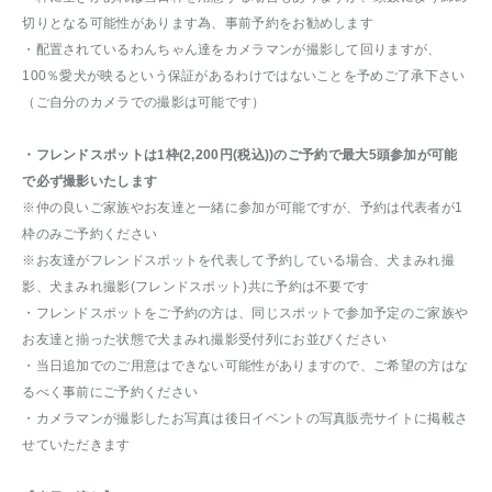
切りとなる可能性があります為、事前予約をお勧めします
・配置されているわんちゃん達をカメラマンが撮影して回りますが、
100％愛犬が映るという保証があるわけではないことを予めご了承下さい
（ご自分のカメラでの撮影は可能です）
・フレンドスポットは1枠(2,200円(税込))のご予約で最大5頭参加が可能
で必ず撮影いたします
※仲の良いご家族やお友達と一緒に参加が可能ですが、予約は代表者が1
枠のみご予約ください
※お友達がフレンドスポットを代表して予約している場合、犬まみれ撮
影、犬まみれ撮影(フレンドスポット)共に予約は不要です
・フレンドスポットをご予約の方は、同じスポットで参加予定のご家族や
お友達と揃った状態で犬まみれ撮影受付列にお並びください
・当日追加でのご用意はできない可能性がありますので、ご希望の方はな
るべく事前にご予約ください
・カメラマンが撮影したお写真は後日イベントの写真販売サイトに掲載さ
せていただきます