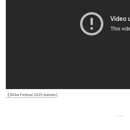
【
Shiba Festival 2025 Autumn
】
Shiba