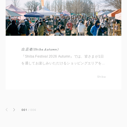
出店者(Shiba Autumn)
『Shiba Festival 2026 Autumn』では、皆さまが1日
を通してお楽しみいただけるショッピングエリアをご
用意しております。 いただいたコメントと共に出店
者をご紹介いたしますので事前にチェックしてくださ
Shiba
いね。 ※随時更新していきます
001
/
006
前へ
次へ