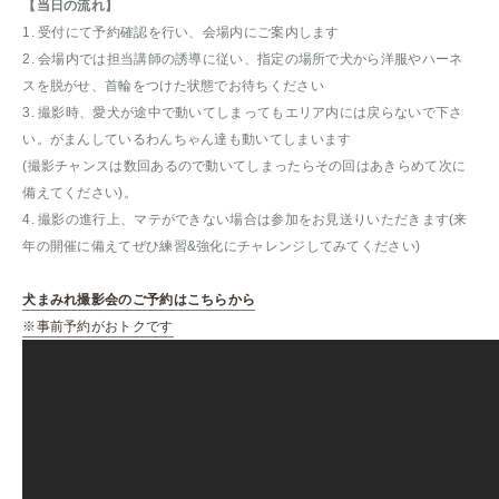
【当日の流れ】
1. 受付にて予約確認を行い、会場内にご案内します
2. 会場内では担当講師の誘導に従い、指定の場所で犬から洋服やハーネ
スを脱がせ、首輪をつけた状態でお待ちください
3. 撮影時、愛犬が途中で動いてしまってもエリア内には戻らないで下さ
い。がまんしているわんちゃん達も動いてしまいます
(撮影チャンスは数回あるので動いてしまったらその回はあきらめて次に
備えてください)。
4. 撮影の進行上、マテができない場合は参加をお見送りいただきます(来
年の開催に備えてぜひ練習&強化にチャレンジしてみてください)
犬まみれ撮影会のご予約はこちらから
※事前予約がおトクです