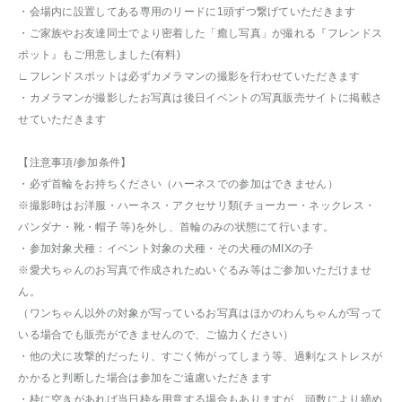
・会場内に設置してある専用のリードに1頭ずつ繋げていただきます
・ご家族やお友達同士でより密着した「癒し写真」が撮れる『フレンドス
ポット』もご用意しました(有料)
∟フレンドスポットは必ずカメラマンの撮影を行わせていただきます
・カメラマンが撮影したお写真は後日イベントの写真販売サイトに掲載さ
せていただきます
【注意事項/参加条件】
・必ず首輪をお持ちください（ハーネスでの参加はできません）
※撮影時はお洋服・ハーネス・アクセサリ類(チョーカー・ネックレス・
バンダナ・靴・帽子 等)を外し、首輪のみの状態にて行います。
・参加対象犬種：イベント対象の犬種・その犬種のMIXの子
※愛犬ちゃんのお写真で作成されたぬいぐるみ等はご参加いただけませ
ん。
（ワンちゃん以外の対象が写っているお写真はほかのわんちゃんが写って
いる場合でも販売ができませんので、ご協力ください）
・他の犬に攻撃的だったり、すごく怖がってしまう等、過剰なストレスが
かかると判断した場合は参加をご遠慮いただきます
・枠に空きがあれば当日枠を用意する場合もありますが、頭数により締め